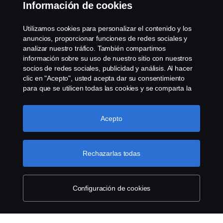
Contacta con nosotros
Información de cookies
Whistleblowing
Utilizamos cookies para personalizar el contenido y los
anuncios, proporcionar funciones de redes sociales y
Política de cookies
analizar nuestro tráfico. También compartimos
información sobre su uso de nuestro sitio con nuestros
socios de redes sociales, publicidad y análisis. Al hacer
Cookie settings
clic en "Acepto", usted acepta dar su consentimiento
para que se utilicen todas las cookies y se comparta la
información. También puede administrar sus cookies
haciendo clic en "Configuración de cookies" y
seleccionando las categorías que desea aceptar. Para
Acepto
obtener una explicación más detallada de cómo
utilizamos las cookies, visite nuestra sección de cookies,
que puede encontrar haciendo clic en el enlace debajo
Rechazarlas todas
© Copyright Scania 2022 All rights reserved. Scania
de este texto.
Más información sobre su privacidad
CV AB (publ), SE-151 87 Södertälje, Sweden, Tel:
+46-8-55 38 10 00, Fax: +46-8-55 38 10 37.
Configuración de cookies