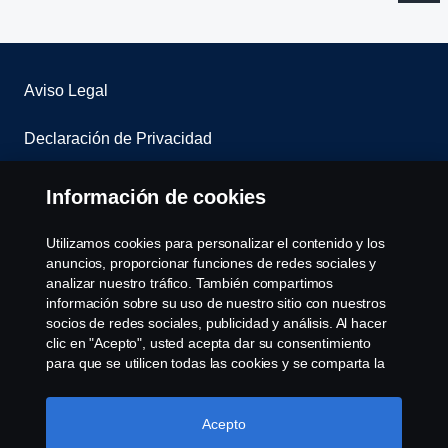
Aviso Legal
Declaración de Privacidad
Contacta con nosotros
Información de cookies
Whistleblowing
Utilizamos cookies para personalizar el contenido y los
anuncios, proporcionar funciones de redes sociales y
Política de cookies
analizar nuestro tráfico. También compartimos
información sobre su uso de nuestro sitio con nuestros
socios de redes sociales, publicidad y análisis. Al hacer
Cookie settings
clic en "Acepto", usted acepta dar su consentimiento
para que se utilicen todas las cookies y se comparta la
información. También puede administrar sus cookies
haciendo clic en "Configuración de cookies" y
seleccionando las categorías que desea aceptar. Para
Acepto
obtener una explicación más detallada de cómo