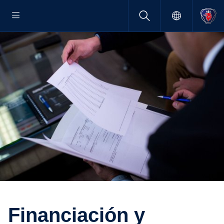
Finan­cia­ción y