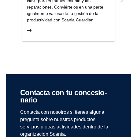
clave para el mantenimiento y las
mant
reparaciones. Conviértelos en una parte
mejor
igualmente valiosa de tu gestión de la
un t
productividad con Scania Guardian.
Contacta con tu conce­sio­
nario
Contacta con nosotros si tienes alguna
pregunta sobre nuestros productos,
servicios u otras actividades dentro de la
organización Scania.