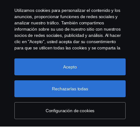
Whistleblowing
Utilizamos cookies para personalizar el contenido y los
anuncios, proporcionar funciones de redes sociales y
Governance, Risk & Compliance
analizar nuestro tráfico. También compartimos
información sobre su uso de nuestro sitio con nuestros
socios de redes sociales, publicidad y análisis. Al hacer
Configuración de cookies
clic en "Acepto", usted acepta dar su consentimiento
para que se utilicen todas las cookies y se comparta la
información. También puede administrar sus cookies
haciendo clic en "Configuración de cookies" y
seleccionando las categorías que desea aceptar. Para
Acepto
obtener una explicación más detallada de cómo
utilizamos las cookies, visite nuestra sección de cookies,
que puede encontrar haciendo clic en el enlace debajo
Rechazarlas todas
© Copyright Scania 2025 All rights reserved. Scania
de este texto.
Más información sobre su privacidad
CV AB (publ), SE-151 87 Södertälje, Sweden, Tel:
+46-8-55 38 10 00, Fax: +46-8-55 38 10 37.
Configuración de cookies