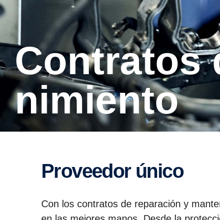
Contratos de repara­ción y mante­
ni­miento
Proveedor único
Con los contratos de reparación y mante
en las mejores manos. Desde la protecci