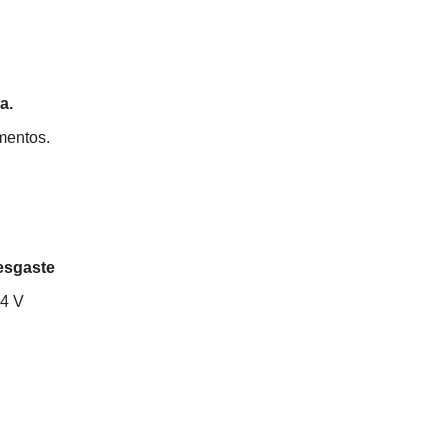
a.
umentos.
esgaste
24 V