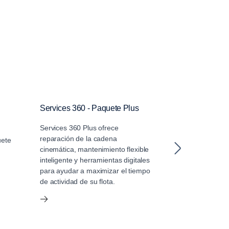
Services 360 - Paquete Plus
Services 360 
Services 360 Plus ofrece
Scania Service
reparación de la cadena
cobertura de m
uete
cinemática, mantenimiento flexible
esencial y servi
inteligente y herramientas digitales
soporte de la p
para ayudar a maximizar el tiempo
flota.
de actividad de su flota.