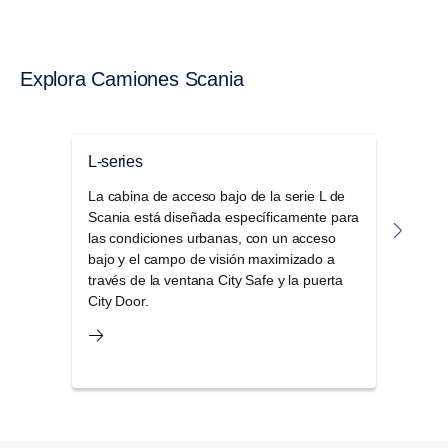
Explora Camiones Scania
L-series
Seri
La cabina de acceso bajo de la serie L de
La g
Scania está diseñada específicamente para
disti
las condiciones urbanas, con un acceso
confo
bajo y el campo de visión maximizado a
por 
través de la ventana City Safe y la puerta
alma
City Door.
cabi