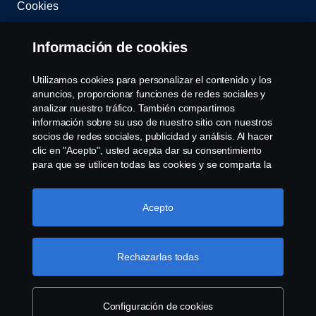
Cookies
Contacta con nosotros
Información de cookies
Whistleblowing
Utilizamos cookies para personalizar el contenido y los
anuncios, proporcionar funciones de redes sociales y
Governance, Risk & Compliance
analizar nuestro tráfico. También compartimos
información sobre su uso de nuestro sitio con nuestros
socios de redes sociales, publicidad y análisis. Al hacer
Configuración de cookies
clic en "Acepto", usted acepta dar su consentimiento
para que se utilicen todas las cookies y se comparta la
información. También puede administrar sus cookies
haciendo clic en "Configuración de cookies" y
seleccionando las categorías que desea aceptar. Para
Acepto
obtener una explicación más detallada de cómo
utilizamos las cookies, visite nuestra sección de cookies,
que puede encontrar haciendo clic en el enlace debajo
Rechazarlas todas
© Copyright Scania 2025 All rights reserved. Scania
de este texto.
Más información sobre su privacidad
CV AB (publ), SE-151 87 Södertälje, Sweden, Tel:
+46-8-55 38 10 00, Fax: +46-8-55 38 10 37.
Configuración de cookies