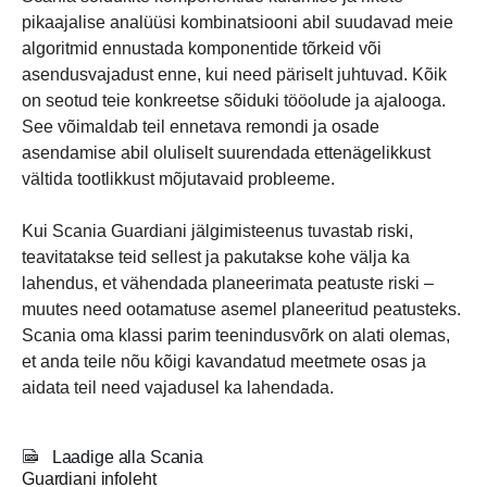
pikaajalise analüüsi kombinatsiooni abil suudavad meie
algoritmid ennustada komponentide tõrkeid või
asendusvajadust enne, kui need päriselt juhtuvad. Kõik
on seotud teie konkreetse sõiduki tööolude ja ajalooga.
See võimaldab teil ennetava remondi ja osade
asendamise abil oluliselt suurendada ettenägelikkust
vältida tootlikkust mõjutavaid probleeme.
Kui Scania Guardiani jälgimisteenus tuvastab riski,
teavitatakse teid sellest ja pakutakse kohe välja ka
lahendus, et vähendada planeerimata peatuste riski –
muutes need ootamatuse asemel planeeritud peatusteks.
Scania oma klassi parim teenindusvõrk on alati olemas,
et anda teile nõu kõigi kavandatud meetmete osas ja
aidata teil need vajadusel ka lahendada.
Laadige alla Scania
Guardiani infoleht