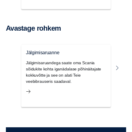
Avastage rohkem
Jälgimisaruanne
Kont
Jälgimisaruandega saate oma Scania
Kont
sõidukite kohta iganädalase põhinäitajate
paket
kokkuvõtte ja see on alati Teie
suure
veebibrauseris saadaval.