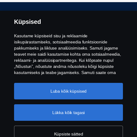
Õiguslik teave
Küpsised
Privaatsuspoliitika
Kasutame küpsiseid sisu ja reklaamide
isikupärastamiseks, sotsiaalmeedia funktsioonide
Küpsised
pakkumiseks ja liikluse analüüsimiseks. Samuti jagame
teavet meie saidi kasutamise kohta oma sotsiaalmeedia,
reklaami- ja analüüsipartneritega. Kui klõpsate nupul
Vilepuhumine
„Nõustun”, nõustute andma nõusoleku kõigi küpsiste
kasutamiseks ja teabe jagamiseks. Samuti saate oma
Küpsiste seaded
küpsiseid hallata, klõpsates valikul „Küpsiseaded” ja
valides kategooriad, mida soovite aktsepteerida. Küpsiste
kasutamise üksikasjalikuma selgituse saamiseks
Luba kõik küpsised
külastage meie küpsiste jaotist, mille leiate selle teksti all
olevale lingile klõpsates.
Küpsise poliitika link
Lükka kõik tagasi
© Copyright Scania Eesti 2026. All rights reserved.
Küpsiste sätted