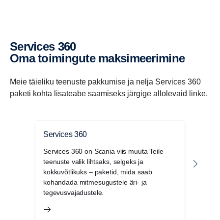
Services 360
Oma toimingute maksimeerimine
Meie täieliku teenuste pakkumise ja nelja Services 360
paketi kohta lisateabe saamiseks järgige allolevaid linke.
Services 360
Pro
Services 360 on Scania viis muuta Teile
Meie 
teenuste valik lihtsaks, selgeks ja
maksi
kokkuvõtlikuks – paketid, mida saab
katte
kohandada mitmesugustele äri- ja
tegevusvajadustele.