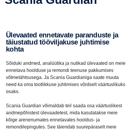
Ülevaated ennetavate paranduste ja
täiustatud tööviljakuse juhtimise
kohta
Sõiduki andmed, analüütika ja nutikad ülevaated on meie
ennetava hoolduse ja remondi teenuse pakkumises
võtmetähtsusega. Ja Scania Guardianiga saate muuta
need ka oma tootlikkuse juhtimises võrdselt väärtuslikuks
osaks.
Scania Guardian võimaldab teil saada osa väärtuslikest
andmepõhistest ülevaadetest, mida kasutatakse meie
kõige arenenumates ennetavates hooldus- ja
remondilepingutes. See täiendab suurepäraselt meie