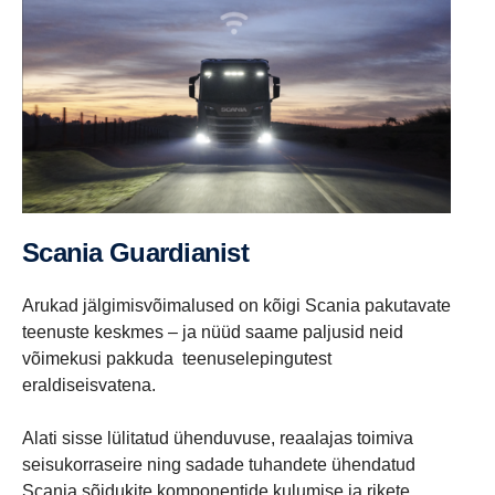
Scania Guardianist
Arukad jälgimisvõimalused on kõigi Scania pakutavate
teenuste keskmes – ja nüüd saame paljusid neid
võimekusi pakkuda teenuselepingutest
eraldiseisvatena.
Alati sisse lülitatud ühenduvuse, reaalajas toimiva
seisukorraseire ning sadade tuhandete ühendatud
Scania sõidukite komponentide kulumise ja rikete