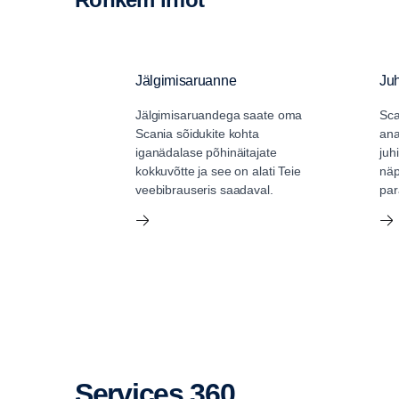
Jälgimisaruanne
Ju
Jälgimisaruandega saate oma
Sca
Scania sõidukite kohta
ana
iganädalase põhinäitajate
juh
kokkuvõtte ja see on alati Teie
näp
veebibrauseris saadaval.
par
Kontrollpakett elektr
Services 360