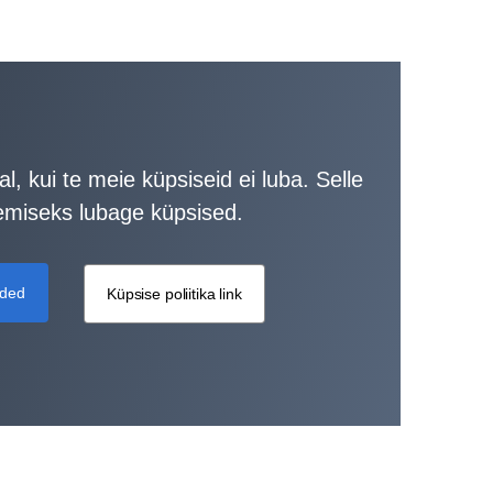
l, kui te meie küpsiseid ei luba. Selle
emiseks lubage küpsised.
aded
Küpsise poliitika link