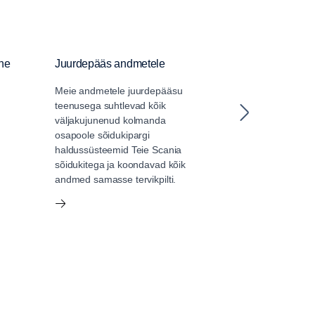
ine
Juurdepääs andmetele
Tahhograaf
Meie andmetele juurdepääsu
Paigaldage o
teenusega suhtlevad kõik
sõidumeerik Sca
väljakujunenud kolmanda
spetsifikatsioon
osapoole sõidukipargi
hind. Rahvusvah
.
haldussüsteemid Teie Scania
Kvaliteet. Kiire
sõidukitega ja koondavad kõik
andmed samasse tervikpilti.