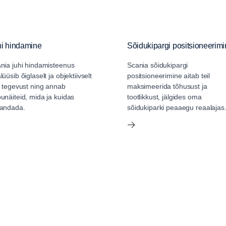
hi hindamine
Sõidukipargi positsioneerim
nia juhi hindamisteenus
Scania sõidukipargi
lüüsib õiglaselt ja objektiivselt
positsioneerimine aitab teil
i tegevust ning annab
maksimeerida tõhusust ja
unäiteid, mida ja kuidas
tootlikkust, jälgides oma
andada.
sõidukiparki peaaegu reaalajas
iveokitele