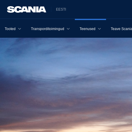
EESTI
Tooted
Transporditoimingud
Teenused
Teave Scania