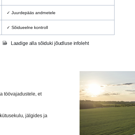
✓ Juurdepääs andmetele
✓
Sõidueelne kontroll
Laadige alla sõiduki jõudluse infoleht
t
 töövajadustele, et
kütusekulu, jälgides ja