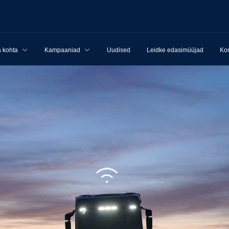
 kohta
Kampaaniad
Uudised
Leidke edasimüüjad
Kon