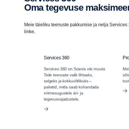
Oma tegevuse maksimee
Elektrisõidukite kontrollpakett pakub terviklikku dig
on maksimeerida tõhusust, sõiduki kasutamist ja Tei
mida saab hõlpsasti kohandada Teie konkreetsetele
Meie täieliku teenuste pakkumise ja nelja Services 
oskusi ja jõudlust, minimeerides seisakuid ja kesk
linke.
Samuti pakub see tuge sõidukipargi ja ettevõtte nutik
integreeritud Scania digitaalsesse ökosüsteemi, et 
Services 360
Pr
anda Teile meelerahu.
Services 360 on Scania viis muuta
Mei
Elektrisõidukite kontrollpakett sisaldab järgmisi
Teile teenuste valik lihtsaks,
sõi
selgeks ja kokkuvõtlikuks –
too
paketid, mida saab kohandada
✓ Jälgimisaruanne
✓ Sõiduki j
mitmesugustele äri- ja
tegevusvajadustele.
✓ Teeninduse plaanimine
✓ Laadimis
✓ Veokipargi asukoht
✓ Autojuhi