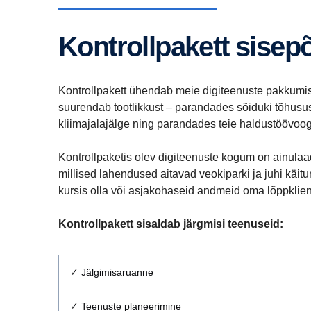
Kontrollpakett sise
Kontrollpakett ühendab meie digiteenuste pakkumised 
suurendab tootlikkust – parandades sõiduki tõhusust
kliimajalajälge ning parandades teie haldustöövoo
Kontrollpaketis olev digiteenuste kogum on ainula
millised lahendused aitavad veokiparki ja juhi käitum
kursis olla või asjakohaseid andmeid oma lõppklie
Kontrollpakett sisaldab järgmisi teenuseid:
✓ Jälgimisaruanne
✓
Teenuste planeerimine