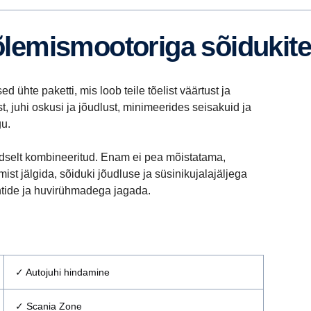
põlemismootoriga sõidukite
ühte paketti, mis loob teile tõelist väärtust ja
, juhi oskusi ja jõudlust, minimeerides seisakuid ja
gu.
adselt kombineeritud. Enam ei pea mõistatama,
ist jälgida, sõiduki jõudluse ja süsinikujalajäljega
ntide ja huvirühmadega jagada.
✓ Autojuhi hindamine
✓ Scania Zone