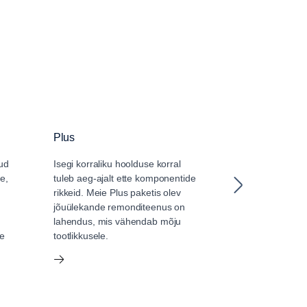
Plus
Core
ud
Isegi korraliku hoolduse korral
Pole tähtis, ka
le,
tuleb aeg-ajalt ette komponentide
ja igapäevaste
rikkeid. Meie Plus paketis olev
oma töökoda või
jõuülekande remonditeenus on
konkreetset rem
lahendus, mis vähendab mõju
sõlmida, Servi
ie
tootlikkusele.
pakub põhitee
hoolduskatet.