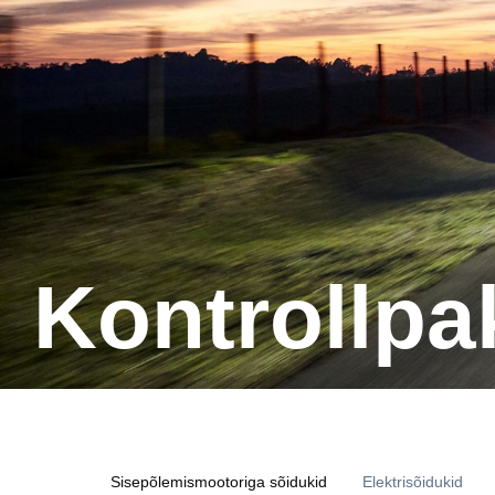
Kontrollpa
Sisepõlemismootoriga sõidukid
Elektrisõidukid