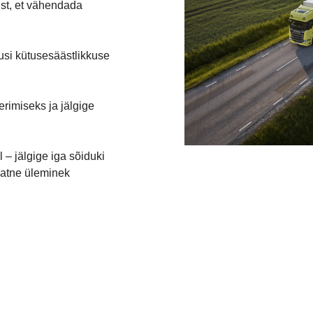
ist, et vähendada
usi kütusesäästlikkuse
erimiseks ja jälgige
 – jälgige iga sõiduki
aatne üleminek