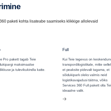
rimine
itaalset lahendust elektrilisteks toiminguteks, mille eesmärk
e sõidukipargi väärtust. See hõlmab laia valikut teenuseid,
 vajadustele vastavaks, suurendades sõiduki tõhusust, juhi
360 paketi kohta lisateabe saamiseks klikkige allolevaid
konnamõju.
al, tõhusal ja jätkusuutlikul juhtimisel. Kõik on
tagada pidev ja lihtne juurdepääs kogu olulisele teabele ja
o
Full
e Pro pakett tagab Teie
Kui Teie tegevus on keskendun
 teenuseid:
dukipargi maksimaalse
transpordilogistikale, mitte selle
tlikkuse ja tulevikukindla katte.
et peaksite pidevalt tagama, et
sõidukipark oleks valmis neid
õudlus
✓ Scania Zone
logistikavajadusi täitma, võiks
Services 360 Full pakett olla Te
ideaalne valik.
teenused
✓ Juurdepääs andmetele
 hindamine
✓ Sõidueelne kontroll