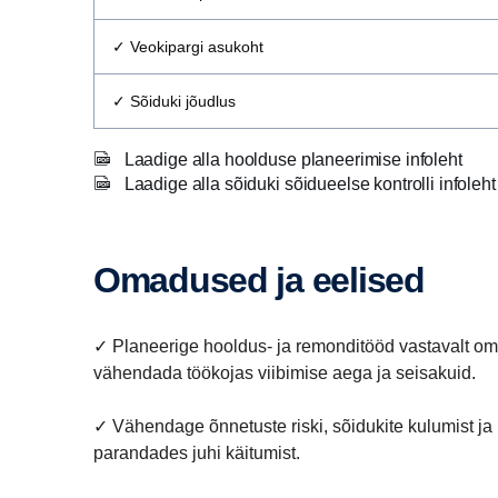
✓ Veokipargi asukoht
✓
Sõiduki jõudlus
Laadige alla hoolduse planeerimise infoleht
Laadige alla sõiduki sõidueelse kontrolli infoleh
Omadused ja eelised
✓ Planeerige hooldus- ja remonditööd vastavalt oma
vähendada töökojas viibimise aega ja seisakuid.
✓ Vähendage õnnetuste riski, sõidukite kulumist ja 
parandades juhi käitumist.