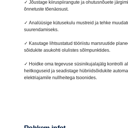
✓ Jõustage kiiruspiirangute ja ohutusnõuete järgim
õnnetuste tõenäosust.
✓ Analüüsige kütusekulu mustreid ja tehke muudat
suurendamiseks.
✓ Kasutage lihtsustatud tööriistu marsruutide plane
sõidukite asukohti olulistes sõlmpunktides.
✓ Hoidke oma tegevuse süsinikujalajälg kontrolli all
heitkoguseid ja seadistage hübriidsõidukite autom
elektriajamile nullheitega tsoonides.
Rohkem infot