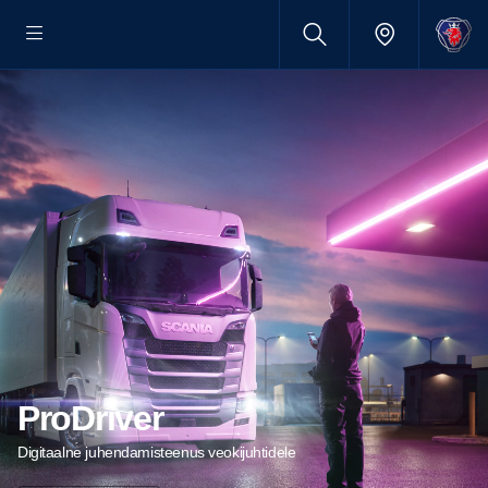
ProDriver
Digitaalne juhendamisteenus veokijuhtidele