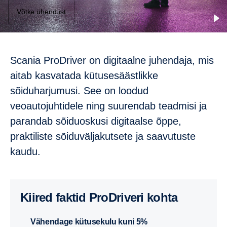
Võtke ühendust
Scania ProDriver on digitaalne juhendaja, mis
aitab kasvatada kütusesäästlikke
sõiduharjumusi. See on loodud
veoautojuhtidele ning suurendab teadmisi ja
parandab sõiduoskusi digitaalse õppe,
praktiliste sõiduväljakutsete ja saavutuste
kaudu.
Kiired faktid ProDriveri kohta
Vähendage kütusekulu kuni 5%