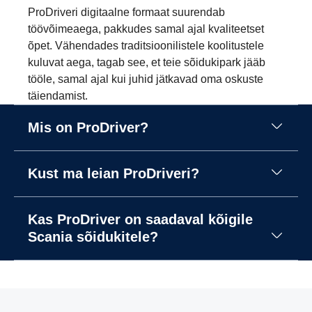
ProDriveri digitaalne formaat suurendab
töövõimeaega, pakkudes samal ajal kvaliteetset
õpet. Vähendades traditsioonilistele koolitustele
kuluvat aega, tagab see, et teie sõidukipark jääb
tööle, samal ajal kui juhid jätkavad oma oskuste
täiendamist.
Mis on ProDriver?
Kust ma leian ProDriveri?
Kas ProDriver on saadaval kõigile
Scania sõidukitele?