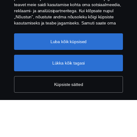
teavet meie saidi kasutamise kohta oma sotsiaalmeedia,
Tagasi üles
reklaami- ja analüüsipartneritega. Kui klõpsate nupul
„Nõustun”, nõustute andma nõusoleku kõigi küpsiste
kasutamiseks ja teabe jagamiseks. Samuti saate oma
küpsiseid hallata, klõpsates valikul „Küpsiseaded” ja
valides kategooriad, mida soovite aktsepteerida. Küpsiste
Pange tähele, et mõned pildid on illustratiivse tähendusega ja võivad
kasutamise üksikasjalikuma selgituse saamiseks
Luba kõik küpsised
tegelikust tootest erineda.
külastage meie küpsiste jaotist, mille leiate selle teksti all
*Apple CarPlay on ettevõtte Apple inc kaubamärk. Registreeritud USA-s ja
olevale lingile klõpsates.
Küpsise poliitika link
teistes riikides.
**Android Auto on ettevõtte Google LLC kaubamärk.
Lükka kõik tagasi
Tooted
Küpsiste sätted
Teenused
Scaniast
Kontaktid