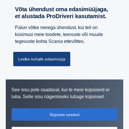
Võta ühendust oma edasimüüjaga,
et alustada ProDriveri kasutamist.
Palun võtke meiega ühendust, kui teil on
küsimusi meie toodete, teenuste või muude
tegevuste kohta Scania ettevõttes.
Leidke kohalik edasimüüja
See sisu pole saadaval, kui te meie küpsiseid ei
luba. Selle sisu nägemiseks lubage küpsised.
Küpsiste seaded