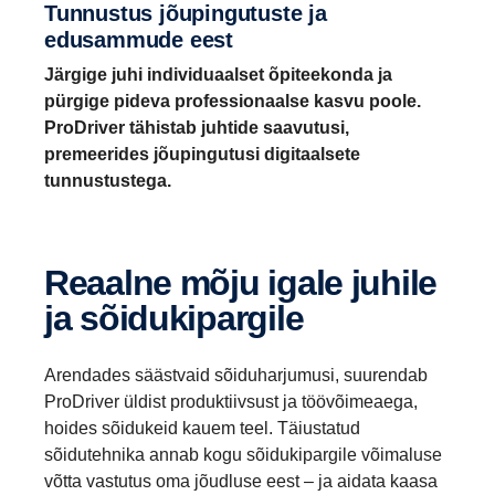
Tunnustus jõupingutuste ja
edusammude eest
Järgige juhi individuaalset õpiteekonda ja
pürgige pideva professionaalse kasvu poole.
ProDriver tähistab juhtide saavutusi,
premeerides jõupingutusi digitaalsete
tunnustustega.
Reaalne mõju igale juhile
ja sõidukipargile
Arendades säästvaid sõiduharjumusi, suurendab
ProDriver üldist produktiivsust ja töövõimeaega,
hoides sõidukeid kauem teel. Täiustatud
sõidutehnika annab kogu sõidukipargile võimaluse
võtta vastutus oma jõudluse eest – ja aidata kaasa