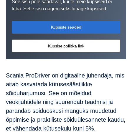
See sisu pole saadaval, kui te meie küpsiseid ei
luba. Selle sisu nägemiseks lubage küpsised.
Küpsiste seaded
Küpsise poliitika link
Scania ProDriver on digitaalne juhendaja, mis
aitab kasvatada kütusesäästlikke
sõiduharjumusi. See on mõeldud
veokijuhtidele ning suurendab teadmisi ja
parandab sõiduoskusi mänguks muudetud
õppimise ja praktiliste sõiduülesannete kaudu,
et vähendada kütusekulu kuni 5%.