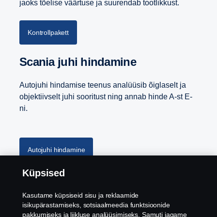
jaoks tõelise väärtuse ja suurendab tootlikkust.
Kontrollpakett
Scania juhi hindamine
Autojuhi hindamise teenus analüüsib õiglaselt ja
objektiivselt juhi sooritust ning annab hinde A-st E-
ni.
Autojuhi hindamine
Küpsised
Kasutame küpsiseid sisu ja reklaamide
isikupärastamiseks, sotsiaalmeedia funktsioonide
pakkumiseks ja liikluse analüüsimiseks. Samuti jagame