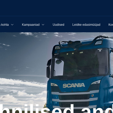
 kohta
Kampaaniad
Uudised
Leidke edasimüüjad
Kon
tehnilised a