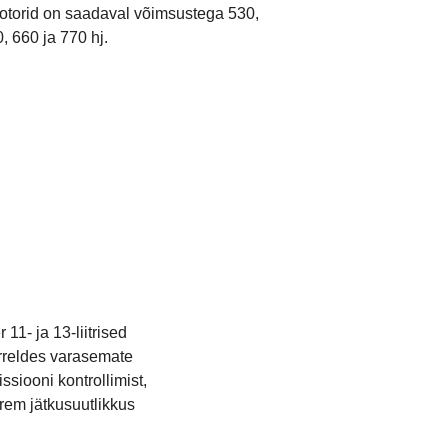
otorid on saadaval võimsustega 530,
, 660 ja 770 hj.
1- ja 13-liitrised
õrreldes varasemate
siooni kontrollimist,
rem jätkusuutlikkus