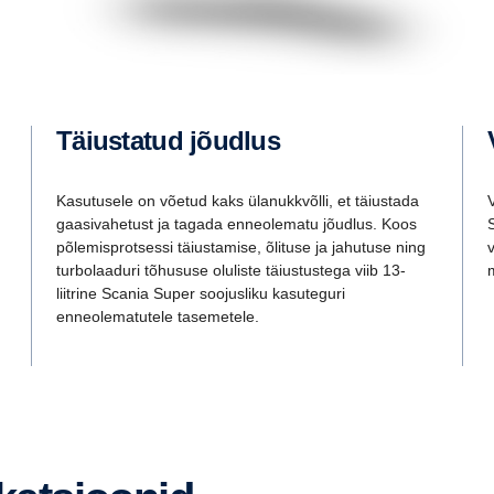
Täiustatud jõudlus
Kasutusele on võetud kaks ülanukkvõlli, et täiustada
gaasivahetust ja tagada enneolematu jõudlus. Koos
põlemisprotsessi täiustamise, õlituse ja jahutuse ning
turbolaaduri tõhususe oluliste täiustustega viib 13-
liitrine Scania Super soojusliku kasuteguri
enneolematutele tasemetele.