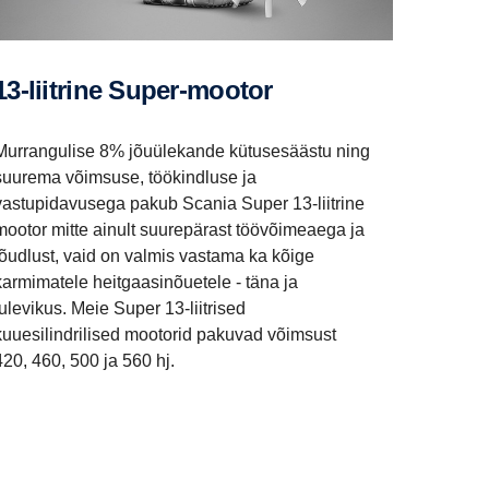
13-liitrine Super-mootor
Murrangulise 8% jõuülekande kütusesäästu ning
suurema võimsuse, töökindluse ja
vastupidavusega pakub Scania Super 13-liitrine
mootor mitte ainult suurepärast töövõimeaega ja
jõudlust, vaid on valmis vastama ka kõige
karmimatele heitgaasinõuetele - täna ja
tulevikus. Meie Super 13-liitrised
kuuesilindrilised mootorid pakuvad võimsust
420, 460, 500 ja 560 hj.