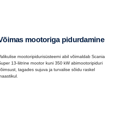
Võimas mootoriga pidurdamine
Valikulise mootoripidurisüsteemi abil võimaldab Scania
Super 13-liitrine mootor kuni 350 kW abimootoripiduri
võimsust, tagades sujuva ja turvalise sõidu raskel
maastikul.