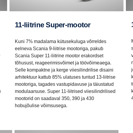
11-liitrine Super-mootor
Kuni 7% madalama kütusekuluga võrreldes
eelneva Scania 9-liitrise mootoriga, pakub
0
Scania Super 11-liitrine mootor erakordset
tõhusust, reageerimisvõimet ja töövõimeaega.
Selle kompaktne ja kerge viiesilindrilise disaini
arhitektuur kattub 85% ulatuses tuntud 13-liitrise
mootoriga, tagades vastupidavuse ja täiustatud
s
modulaarsuse. Super 11-liitrised viiesilindrilised
mootorid on saadaval 350, 390 ja 430
hobujõulise võimsusega.