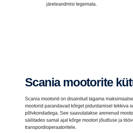
järeleandmisi tegemata.
Scania mootorite kü
Scania mootorid on disainitud tagama maksimaalse 
mootorid parandavad kõrget pidurdamisel tekkiva s
põlvkondadega. See saavutatakse arenenud mootori 
säilitades samal ajal kõrge mootori jõudluse ja t
transpordioperaatoritele.