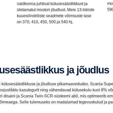
mo
valdkonna juhtivat kütusesäästlikkust ja
590
ületamatut mootori jõudlust. Meie 13-liitriste
kuuesilindriliste seadmete võimsuste tase
on 370, 410, 450, 500 ja 540 hj.
tusesäästlikkus ja jõudlus
kütusesäästlikkuse ja jõudluse pikamaavedudes. Scania Super 1
oojuslikktu kasutegurit ning vähendavad kütusekulu kuni 8% v
disaini ja Scania Twin-SCR-süsteemi abil, mis optimeerib emis
öövõimeaega. Selle tulemuseks on madalamad tegevuskulud ja pa