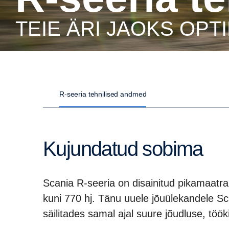
TEIE ÄRI JAOKS OP
R-seeria tehnilised andmed
Kujundatud sobima
Scania R-seeria on disainitud pikamaatra
kuni 770 hj. Tänu uuele jõuülekandele S
säilitades samal ajal suure jõudluse, töö