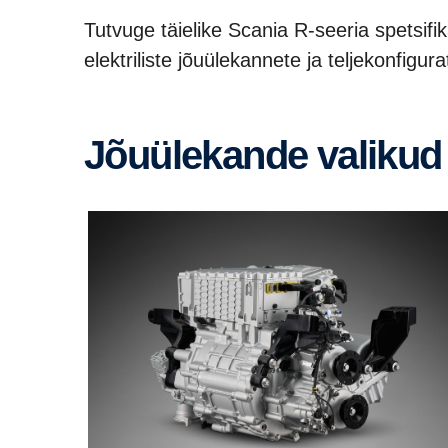
Tutvuge täielike Scania R-seeria spetsifi
elektriliste jõuülekannete ja teljekonfigur
Jõuülekande valikud