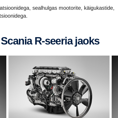
katsioonidega, sealhulgas mootorite, käigukastide,
atsioonidega.
 Scania R-seeria jaoks