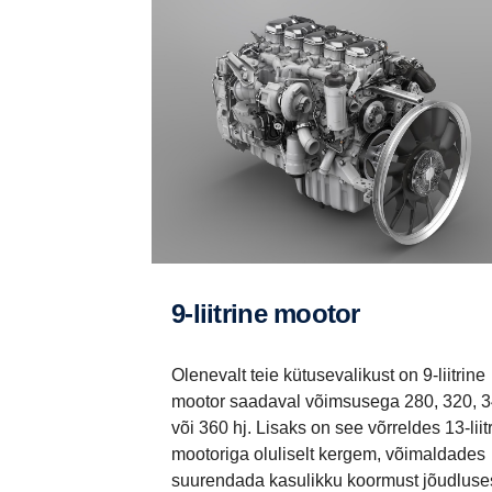
9-liitrine mootor
Olenevalt teie kütusevalikust on 9-liitrine
mootor saadaval võimsusega 280, 320, 
või 360 hj. Lisaks on see võrreldes 13-liit
mootoriga oluliselt kergem, võimaldades
suurendada kasulikku koormust jõudluse