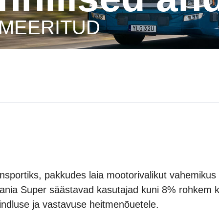
TIMEERITUD
nsportiks, pakkudes laia mootorivalikut vahemikus
cania Super säästavad kasutajad kuni 8% rohkem k
kindluse ja vastavuse heitmenõuetele.