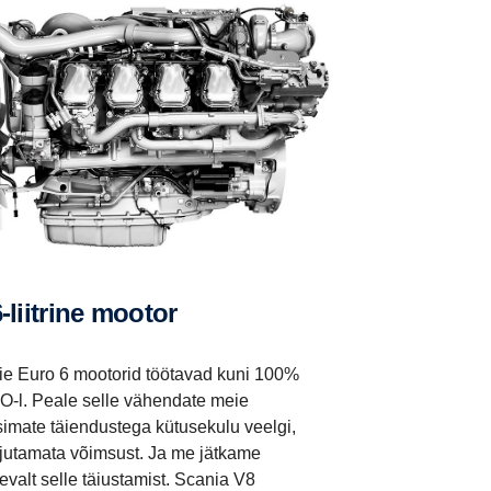
6-liitrine mootor
ie Euro 6 mootorid töötavad kuni 100%
O-l. Peale selle vähendate meie
imate täiendustega kütusekulu veelgi,
jutamata võimsust. Ja me jätkame
evalt selle täiustamist. Scania V8