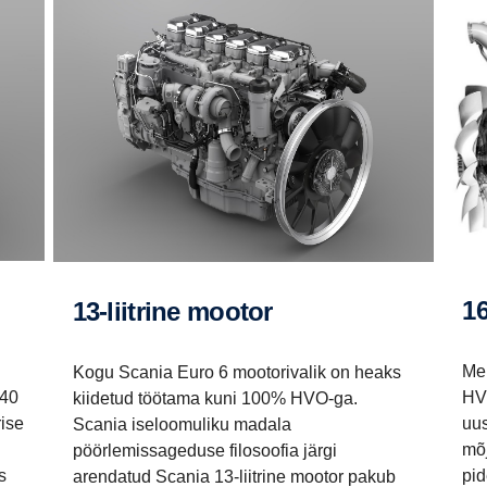
1
13-liitrine mootor
Me
Kogu Scania Euro 6 mootorivalik on heaks
HV
340
kiidetud töötama kuni 100% HVO-ga.
uus
rise
Scania iseloomuliku madala
mõ
pöörlemissageduse filosoofia järgi
pid
s
arendatud Scania 13-liitrine mootor pakub