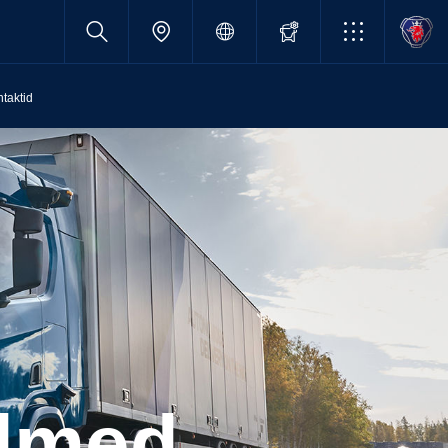
taktid
ndmed