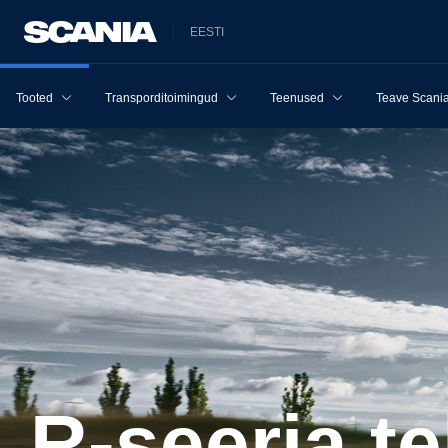
EESTI
Tooted
Transporditoimingud
Teenused
Teave Scania
R-seeria 