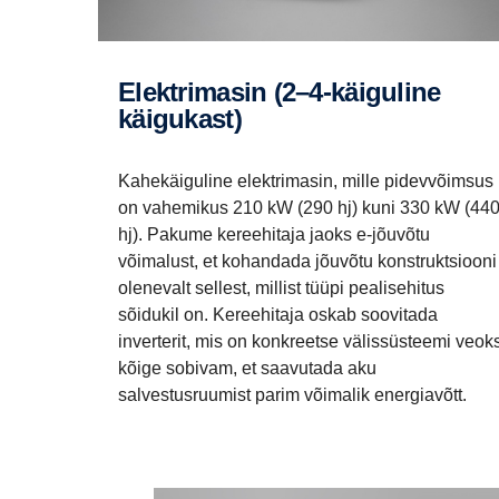
elektrimasin (2–4-käiguline
käigukast)
Kahekäiguline elektrimasin, mille pidevvõimsus
on vahemikus 210 kW (290 hj) kuni 330 kW (44
hj). Pakume kereehitaja jaoks e-jõuvõtu
võimalust, et kohandada jõuvõtu konstruktsiooni
olenevalt sellest, millist tüüpi pealisehitus
sõidukil on. Kereehitaja oskab soovitada
inverterit, mis on konkreetse välissüsteemi veok
kõige sobivam, et saavutada aku
salvestusruumist parim võimalik energiavõtt.