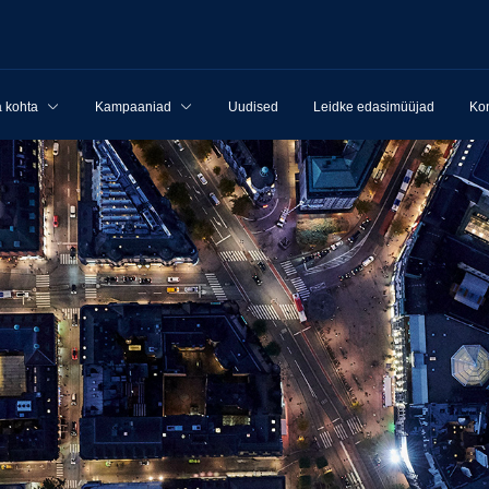
 kohta
Kampaaniad
Uudised
Leidke edasimüüjad
Kon