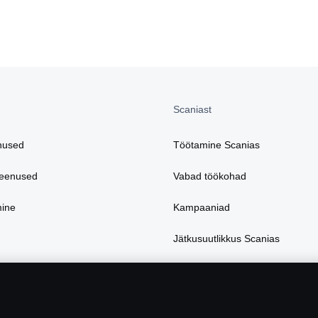
Scaniast
nused
Töötamine Scanias
teenused
Vabad töökohad
mine
Kampaaniad
Jätkusuutlikkus Scanias
tarvikud
Scania veebipood