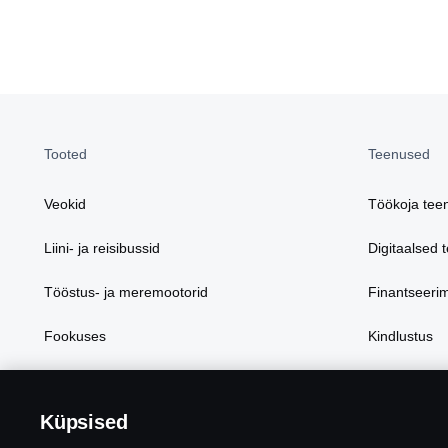
Tooted
Teenused
Veokid
Töökoja tee
Liini- ja reisibussid
Digitaalsed 
Tööstus- ja meremootorid
Finantseeri
Fookuses
Kindlustus
Varuosad ja 
Küpsised