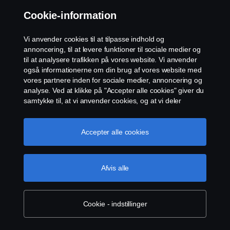
Cookie-information
Kontakt vores autoriserede forhandlere for
eventuelle spørgsmål vedrørende vores
Vi anvender cookies til at tilpasse indhold og
produkter, tjenester eller aktiviteter i dit
annoncering, til at levere funktioner til sociale medier og
område.
til at analysere trafikken på vores website. Vi anvender
også informationerne om din brug af vores website med
vores partnere inden for sociale medier, annoncering og
analyse. Ved at klikke på "Accepter alle cookies" giver du
samtykke til, at vi anvender cookies, og at vi deler
informationerne. For yderligere information om, hvordan
vi bruger cookies, kan du besøge vores afsnit om
cookies, som du kan finde ved enten at klikke på linket
Accepter alle cookies
efter denne tekst eller administrere dine cookies ved at
klikke på "Cookie-indstillinger".
Cookie-politik
Afvis alle
Find forhandlere i dit område
Cookie - indstillinger