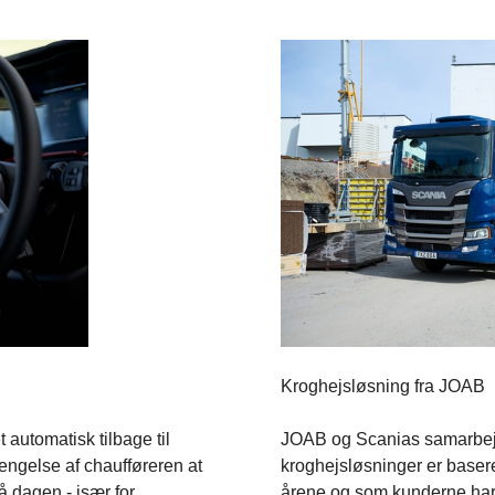
Kroghejsløsning fra JOAB
 automatisk tilbage til
JOAB og Scanias samarbejd
rengelse af chaufføreren at
kroghejsløsninger er baseret
på dagen - især for
årene og som kunderne har