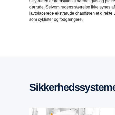
City-ruden er fremstillet af hærdet glas og pla
dørrude. Selvom rudens størrelse ikke synes af
lavtplacerede ekstrarude chaufføren et direkte 
som cyklister og fodgængere.
Sikkerhedssystem