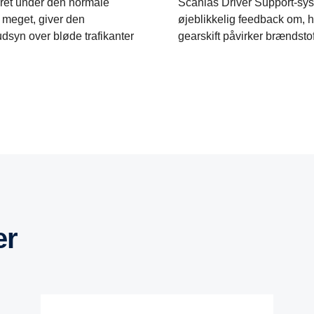
ceret under den normale
Scanias Driver Support-sys
 meget, giver den
øjeblikkelig feedback om, 
udsyn over bløde trafikanter
gearskift påvirker brændsto
er