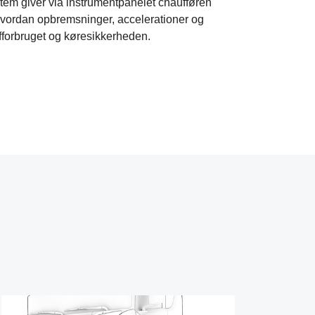
tem giver via instrumentpanelet chaufføren
hvordan opbremsninger, accelerationer og
fforbruget og køresikkerheden.