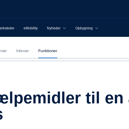
rksteder
eMobility
Nyheder
Opbygning
riør
Interiør
Funktioner
s