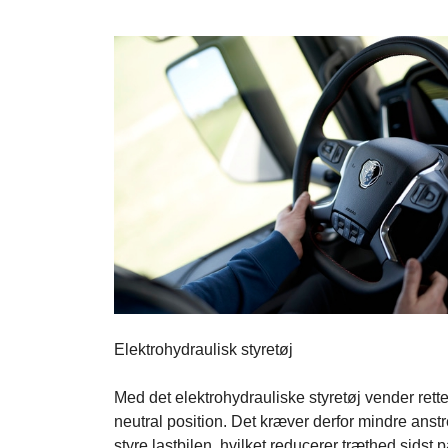
Elektrohydraulisk styretøj
Med det elektrohydrauliske styretøj vender rettet
neutral position. Det kræver derfor mindre anst
styre lastbilen, hvilket reducerer træthed sidst 