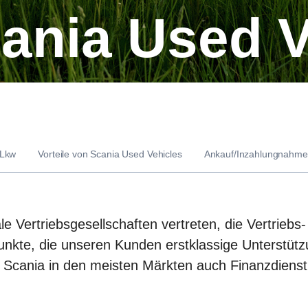
cania Used 
 Lkw
Vorteile von Scania Used Vehicles
Ankauf/Inzahlungnahme
ale Vertriebsgesellschaften vertreten, die Vertriebs
unkte, die unseren Kunden erstklassige Unterstütz
t Scania in den meisten Märkten auch Finanzdienst