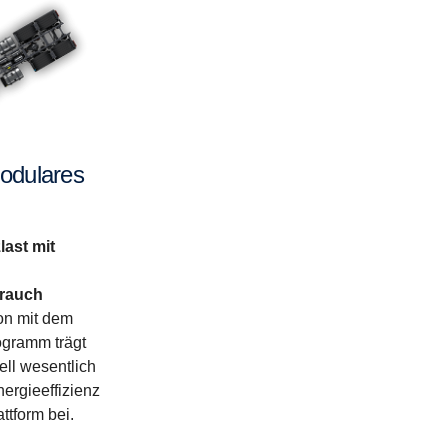
odulares
last mit
brauch
on mit dem
ogramm trägt
ell wesentlich
ergieeffizienz
ttform bei.