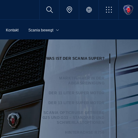
Kontakt
Scania bewegt
WAS IST DER SCANIA SUPER?
SUPER MOTOR
MARKTFÜHRER IN DER
ABGASREINIGUNG
DER 11 LITER SUPER MOTOR
DER 13 LITER SUPER MOTOR
SCANIA OPTICRUISE GETRIEBE
G25 UND G33 – STANDARD UND
SCHWERLASTOPTIONEN
HINTERACHSE R756