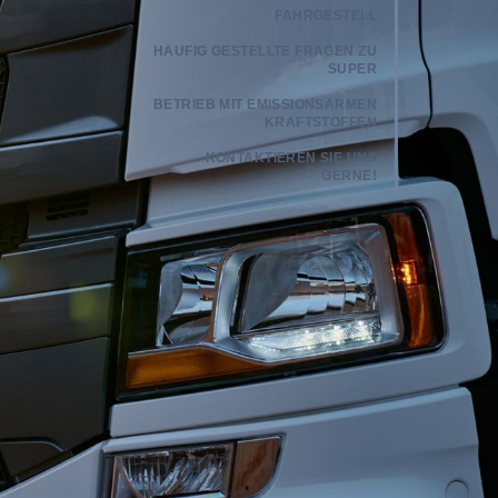
FAHRGESTELL
HÄUFIG GESTELLTE FRAGEN ZU
SUPER
BETRIEB MIT EMISSIONSARMEN
KRAFTSTOFFEN
KONTAKTIEREN SIE UNS
GERNE!