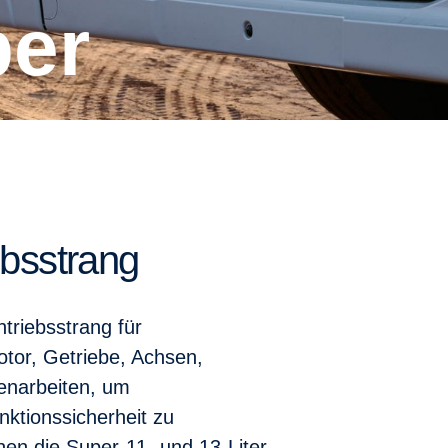
per
ebsstrang
ntriebsstrang für
tor, Getriebe, Achsen,
enarbeiten, um
nktionssicherheit zu
hen die Super-11- und 13-Liter-