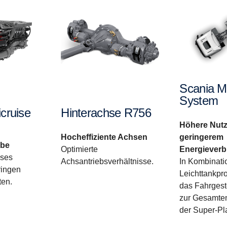
Scania M
System
cruise
Hinterachse R756
Höhere Nutz
geringerem
Hocheffiziente Achsen
ebe
Energiever
Optimierte
ises
In Kombinati
Achsantriebsverhältnisse.
ringen
Leichttankpr
ten.
das Fahrgest
zur Gesamten
der Super-Pla