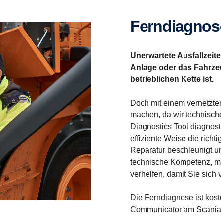
Ferndia­gnos
Unerwartete Ausfallzeit
Anlage oder das Fahrzeug
betrieblichen Kette ist.
Doch mit einem vernetzte
machen, da wir technisch
Diagnostics Tool diagnos
effiziente Weise die rich
Reparatur beschleunigt un
technische Kompetenz, mit
verhelfen, damit Sie sich
Die Ferndiagnose ist kost
Communicator am Scania Mo