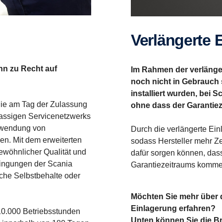
Verlän­gerte 
nn zu Recht auf
Im Rahmen der verlänge
noch nicht in Gebrauch 
installiert wurden, bei
 die am Tag der Zulassung
ohne dass der Garantiez
tklassigen Servicenetzwerks
rwendung von
Durch die verlängerte Ein
en. Mit dem erweiterten
sodass Hersteller mehr Zei
ewöhnlicher Qualität und
dafür sorgen können, da
dingungen der Scania
Garantiezeitraums komm
che Selbstbehalte oder
Möchten Sie mehr über d
Einlagerung erfahren?
 10.000 Betriebsstunden
Unten können Sie die B