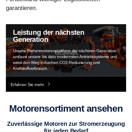
garantieren.
Leistung der nächsten
Generation
Unsere Reihenmotorenplattform der nächsten Generation
umfasst unsere bis dato modernsten Antriebssysteme und
weist den Weg in Sachen CO2-Reduzierung und
Kraftstoffverbrauch.
Bleiben Sie auf Kurs was CO2-Ziele betrifft und senken Sie
Erfahren Sie mehr
Ihren Kraftstoffverbrauch. Darüber hinaus eignen sich
unsere modernen Reihenmotoren auch für Kraftstoffe aus
erneuerbaren Quellen und sind zum Beispiel mit 100 %
HVO kompatibel.
Motoren­sor­ti­ment ansehen
Zuverlässige Motoren zur Stromerzeugung
für jeden Bedarf