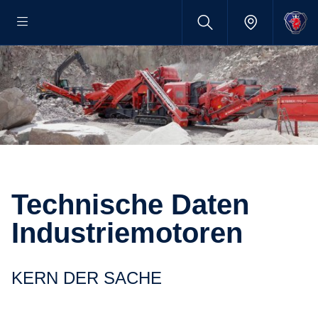
Techni­sche Daten
Indus­trie­mo­toren
KERN DER SACHE