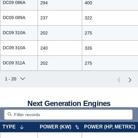
DC09 086A
294
400
DC09 089A
237
322
DC09 310A
202
275
DC09 310A
240
326
DC09 311A
202
275
Next Genera­tion Engines
TYPE
POWER (KW)
POWER (HP, METRIC)