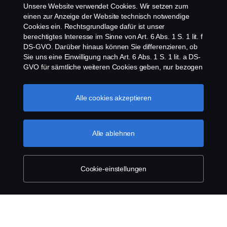
Unsere Website verwendet Cookies. Wir setzen zum
Newsletter
einen zur Anzeige der Website technisch notwendige
Cookies ein. Rechtsgrundlage dafür ist unser
berechtigtes Interesse im Sinne von Art. 6 Abs. 1 S. 1 lit. f
Scania Cookie Richtlinie
DS-GVO. Darüber hinaus können Sie differenzieren, ob
Sie uns eine Einwilligung nach Art. 6 Abs. 1 S. 1 lit. a DS-
GVO für sämtliche weiteren Cookies geben, nur bezogen
auf bestimmte Cookie-Arten oder gar keine Einwilligung.
Diese Einwilligung ist freiwillig und kann jederzeit mit
Zukunftswirkung widerrufen werden. Unsere Anbieter
Alle cookies akzeptieren
verarbeiten Ihre personenbezogenen Daten auch in den
USA. Eine Datenübermittlung an Unternehmen in den
© Copyright Scania 2026 | Alle Rechte vorbehalten.
USA erfolgt auf der Grundlage eines
Alle ablehnen
Scania Deutschland GmbH, August-Horch-Straße
Angemessenheitsbeschlusses der Europäischen
10, 56070 Koblenz, Tel. +49 261 897 0, Fax +49
Kommission im Sinne von Art. 45 Abs. 3 DS-GVO, worin
261 897 7 203.
festgelegt wurde, dass in den USA ein angemessenes
Schutzniveau vorhanden ist. Informationen über uns
Cookie-einstellungen
finden Sie im Impressum. Für weitere Informationen zu
den von uns verwendeten Cookies öffnen Sie gerne
unseren Datenschutzhinweis oder unseren Cookie-
Manager.
Scania cookies