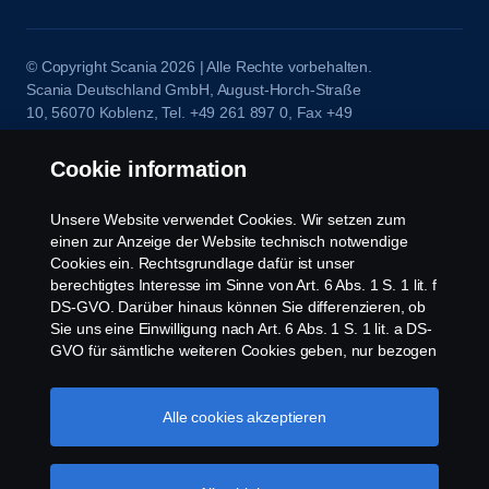
© Copyright Scania 2026 | Alle Rechte vorbehalten.
Scania Deutschland GmbH, August-Horch-Straße
10, 56070 Koblenz, Tel. +49 261 897 0, Fax +49
261 897 7 203.
Cookie information
Unsere Website verwendet Cookies. Wir setzen zum
einen zur Anzeige der Website technisch notwendige
Cookies ein. Rechtsgrundlage dafür ist unser
berechtigtes Interesse im Sinne von Art. 6 Abs. 1 S. 1 lit. f
DS-GVO. Darüber hinaus können Sie differenzieren, ob
Sie uns eine Einwilligung nach Art. 6 Abs. 1 S. 1 lit. a DS-
GVO für sämtliche weiteren Cookies geben, nur bezogen
auf bestimmte Cookie-Arten oder gar keine Einwilligung.
Diese Einwilligung ist freiwillig und kann jederzeit mit
Zukunftswirkung widerrufen werden. Unsere Anbieter
Alle cookies akzeptieren
verarbeiten Ihre personenbezogenen Daten auch in den
USA. Eine Datenübermittlung an Unternehmen in den
USA erfolgt auf der Grundlage eines