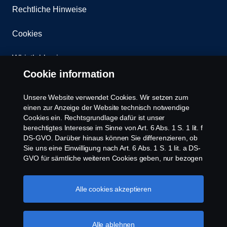
Rechtliche Hinweise
Cookies
Whistleblowing
Cookie information
Kontakt
Unsere Website verwendet Cookies. Wir setzen zum
Newsletter
einen zur Anzeige der Website technisch notwendige
Cookies ein. Rechtsgrundlage dafür ist unser
berechtigtes Interesse im Sinne von Art. 6 Abs. 1 S. 1 lit. f
Scania Cookie Richtlinie
DS-GVO. Darüber hinaus können Sie differenzieren, ob
Sie uns eine Einwilligung nach Art. 6 Abs. 1 S. 1 lit. a DS-
GVO für sämtliche weiteren Cookies geben, nur bezogen
auf bestimmte Cookie-Arten oder gar keine Einwilligung.
Diese Einwilligung ist freiwillig und kann jederzeit mit
Zukunftswirkung widerrufen werden. Unsere Anbieter
Alle cookies akzeptieren
verarbeiten Ihre personenbezogenen Daten auch in den
USA. Eine Datenübermittlung an Unternehmen in den
© Copyright Scania 2026 | Alle Rechte vorbehalten.
USA erfolgt auf der Grundlage eines
Alle ablehnen
Scania Deutschland GmbH, August-Horch-Straße