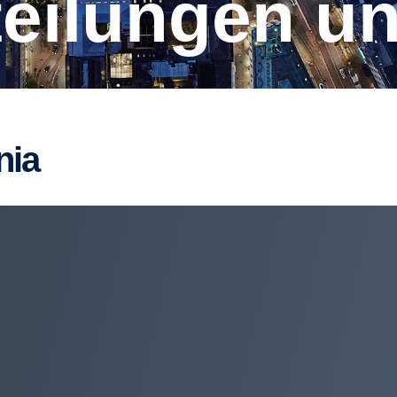
t­tei­lungen 
nia