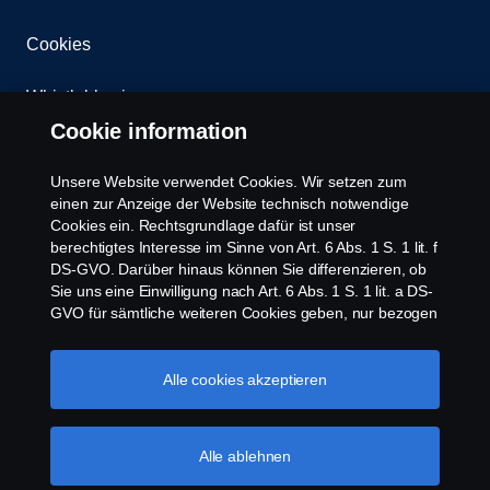
Cookies
Whistleblowing
Cookie information
Kontakt
Unsere Website verwendet Cookies. Wir setzen zum
Newsletter
einen zur Anzeige der Website technisch notwendige
Cookies ein. Rechtsgrundlage dafür ist unser
berechtigtes Interesse im Sinne von Art. 6 Abs. 1 S. 1 lit. f
Scania Cookie Richtlinie
DS-GVO. Darüber hinaus können Sie differenzieren, ob
Sie uns eine Einwilligung nach Art. 6 Abs. 1 S. 1 lit. a DS-
GVO für sämtliche weiteren Cookies geben, nur bezogen
auf bestimmte Cookie-Arten oder gar keine Einwilligung.
Diese Einwilligung ist freiwillig und kann jederzeit mit
Zukunftswirkung widerrufen werden. Unsere Anbieter
Alle cookies akzeptieren
verarbeiten Ihre personenbezogenen Daten auch in den
USA. Eine Datenübermittlung an Unternehmen in den
© Copyright Scania 2026 | Alle Rechte vorbehalten.
USA erfolgt auf der Grundlage eines
Alle ablehnen
Scania Deutschland GmbH, August-Horch-Straße
Angemessenheitsbeschlusses der Europäischen
10, 56070 Koblenz, Tel. +49 261 897 0, Fax +49
Kommission im Sinne von Art. 45 Abs. 3 DS-GVO, worin