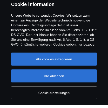
Cookie information
Kontakt
Unsere Website verwendet Cookies. Wir setzen zum
Newsletter
einen zur Anzeige der Website technisch notwendige
Cookies ein. Rechtsgrundlage dafür ist unser
berechtigtes Interesse im Sinne von Art. 6 Abs. 1 S. 1 lit. f
Scania Cookie Richtlinie
DS-GVO. Darüber hinaus können Sie differenzieren, ob
Sie uns eine Einwilligung nach Art. 6 Abs. 1 S. 1 lit. a DS-
GVO für sämtliche weiteren Cookies geben, nur bezogen
auf bestimmte Cookie-Arten oder gar keine Einwilligung.
Diese Einwilligung ist freiwillig und kann jederzeit mit
Zukunftswirkung widerrufen werden. Unsere Anbieter
Alle cookies akzeptieren
verarbeiten Ihre personenbezogenen Daten auch in den
USA. Eine Datenübermittlung an Unternehmen in den
© Copyright Scania 2026 | Alle Rechte vorbehalten.
USA erfolgt auf der Grundlage eines
Alle ablehnen
Scania Deutschland GmbH, August-Horch-Straße
Angemessenheitsbeschlusses der Europäischen
10, 56070 Koblenz, Tel. +49 261 897 0, Fax +49
Kommission im Sinne von Art. 45 Abs. 3 DS-GVO, worin
261 897 7 203.
festgelegt wurde, dass in den USA ein angemessenes
Schutzniveau vorhanden ist. Informationen über uns
Cookie-einstellungen
finden Sie im Impressum. Für weitere Informationen zu
den von uns verwendeten Cookies öffnen Sie gerne
unseren Datenschutzhinweis oder unseren Cookie-