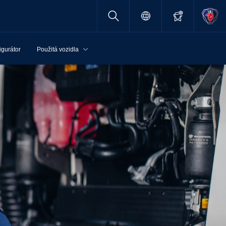
igurátor
Použitá vozidla