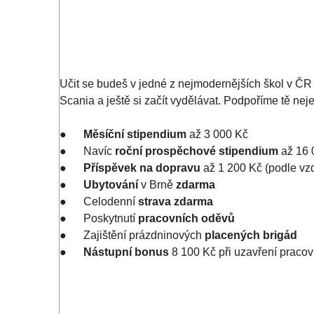
Učit se budeš v jedné z nejmodernějších škol v ČR
Scania a ještě si začít vydělávat. Podpoříme tě neje
●
Měsíční stipendium
až 3 000 Kč
● Navíc
roční prospěchové stipendium
až 16 
●
Příspěvek na dopravu
až 1 200 Kč (podle vzd
●
Ubytování
v Brně
zdarma
● Celodenní
strava zdarma
● Poskytnutí
pracovních oděvů
● Zajištění prázdninových
placených brigád
●
Nástupní bonus
8 100 Kč při uzavření praco