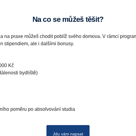
Na co se můžeš těšit?
 a na praxe můžeš chodit poblíž svého domova. V rámci programu
n stipendiem, ale i dalšími bonusy.
000 Kč
álenosti bydliště)
vního poměru po absolvování studia
Jdu vám napsat