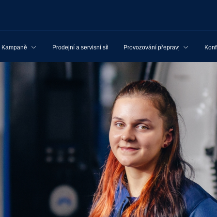
Kampaně
Prodejní a servisní síť
Provozování přepravy
Konf