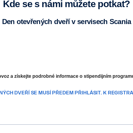
Kde se s námi můžete potkat?
Den otevřených dveří v servisech Scania
provoz a zís­kej­te podrob­né infor­ma­ce o stipendijním progr
ÝCH DVEŘÍ SE MUSÍ PŘEDEM PŘIHLÁSIT. K REGISTRA