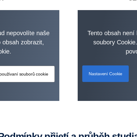
ud nepovolíte naše
Tento obsah není 
o obsah zobrazit,
soubory Cookie. 
kie.
pov
Nastavení Cookie
používaní souborů cookie
Podmínky přijetí a průběh studi