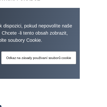
k dispozici, pokud nepovolíte naše
Chcete -li tento obsah zobrazit,
olte soubory Cookie.
Odkaz na zásady používaní souborů cookie
a