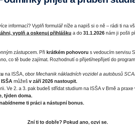
íce informací? Vyplň formulář níže a napiš si o ně – rádi ti na 
áhni, vyplň a oskenuj přihlášku
a do
31.1.2026
nám ji pošli 
onným zástupcem. Při
krátkém pohovoru
s vedoucím servisu 
hno, co tě bude zajímat. Rozhodnutí o přijetí/nepřijetí do progr
ku
na ISŠA, obor
Mechanik nákladních vozidel a autobusů SC
a ISŠA
můžeš
v září 2026 nastoupit.
ii. Ve 2. a 3. pak budeš střídat studium na ISŠA v Brně a praxe 
e, týden doma.
nabídneme ti práci a nástupní bonus.
Zní ti to dobře? Pokud ano, ozvi se.