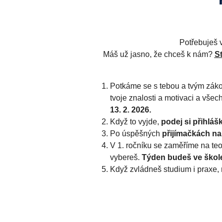
Potřebuješ v
Máš už jasno, že chceš k nám?
St
Potkáme se s tebou a tvým zák
tvoje znalosti a motivaci a všec
13. 2. 2026.
Když to vyjde,
podej si přihláš
Po úspěšných
přijímačkách n
V 1. ročníku se zaměříme na teor
vybereš.
Týden budeš ve škol
Když zvládneš studium i praxe,