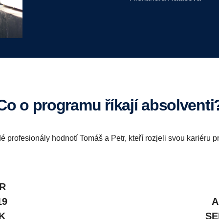
Co o programu říkají absolventi
adé profesionály hodnotí Tomáš a Petr, kteří rozjeli svou kariéru p
R
19
A
K
SE