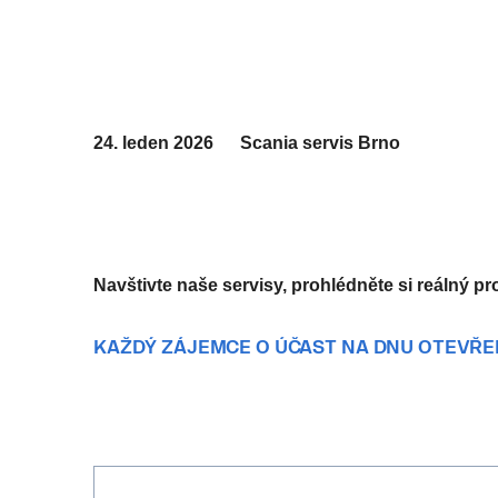
24. leden 2026 Scania servis Brno
Navštiv­te naše servisy, pro­hléd­ně­te si reálný 
KAŽDÝ ZÁJEMCE O ÚČAST NA DNU OTEVŘEN