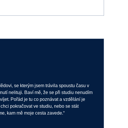
dědovi, se kterým jsem trávila spoustu času v
tí nelituji. Baví mě, že se při studiu nenudím
íjet. Pořád je tu co poznávat a vzdělání je
 chci pokračovat ve studiu, nebo se stát
me, kam mě moje cesta zavede.“