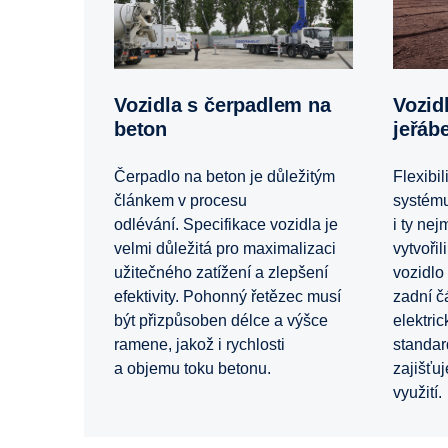
Vozidla s čerpadlem na
Vozidla s mobilním
beton
jeřáb
Čerpadlo na beton je důležitým
Flexibi
článkem v procesu
systému
odlévání. Specifikace vozidla je
i ty ne
velmi důležitá pro maximalizaci
vytvoři
užitečného zatížení a zlepšení
vozidlo
efektivity. Pohonný řetězec musí
zadní č
být přizpůsoben délce a výšce
elektri
ramene, jakož i rychlosti
standar
a objemu toku betonu.
zajišťu
využití.