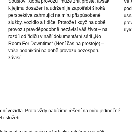
Sousloví „doba provozu“ může znít prostě, avšak
Ve 
k jejímu dosažení a udržení je zapotřebí široká
podn
perspektiva zahrnující na míru přizpůsobené
usn
služby, vozidlo a řidiče. Protože i když na době
prov
provozu pravděpodobně nezávisí váš život – na
byl
rozdíl od řidičů v naší dokumentární sérii „No
Room For Downtime“ (Není čas na prostoje) –
vaše podnikání na době provozu bezesporu
závisí.
ní vozidla. Proto vždy nabízíme řešení na míru jedinečné
l i služeb.
finovat a splnit vaše požadavky založena na pěti