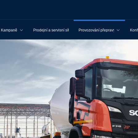
Kampaně
Prodejní a servisní síť
Provozování přepravy
Konf