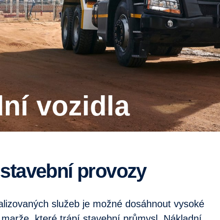
dní vozidla
o stavební provozy
malizovaných služeb je možné dosáhnout vysoké
ké marže, které trápí stavební průmysl. Nákladní