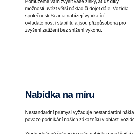
Pomůžeme vám zvýšit vaše zisky, ať už díky
možnosti uvézt větší náklad či dojet dále. Vozidla
společnosti Scania nabízejí vynikající
ovladatelnost i stabilitu a jsou přizpůsobena pro
zvýšení zatížení bez snížení výkonu.
Nabídka na míru
Nestandardní průmysl vyžaduje nestandardní náklad
povaze podnikání našich zákazníků v oblasti vozide
Zjednodušeně řečeno je naše nabídka umožňující de