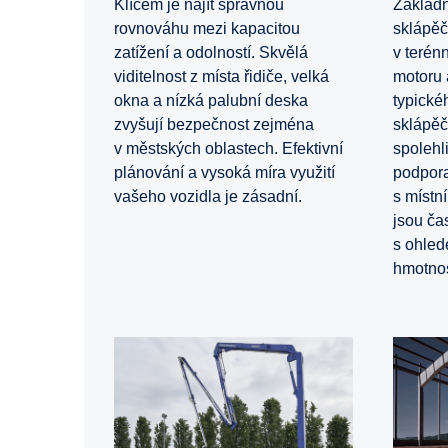
Klíčem je najít správnou
Základn
rovnováhu mezi kapacitou
sklápěče
zatížení a odolností. Skvělá
v terén
viditelnost z místa řidiče, velká
motoru 
okna a nízká palubní deska
typické
zvyšují bezpečnost zejména
sklápěč
v městských oblastech. Efektivní
spolehl
plánování a vysoká míra využití
podpora
vašeho vozidla je zásadní.
s místn
jsou ča
s ohled
hmotnost