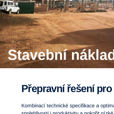
Stavební nákla
Přepravní řešení pr
Kombinací technické specifikace a opti
spolehlivosti i produktivity a pokořit níz