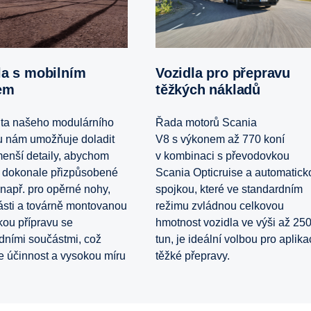
Vozidla pro přepravu
em
těžkých nákladů
lita našeho modulárního
Řada motorů Scania
 nám umožňuje doladit
V8 s výkonem až 770 koní
jmenší detaily, abychom
v kombinaci s převodovkou
li dokonale přizpůsobené
Scania Opticruise a automatick
 např. pro opěrné nohy,
spojkou, které ve standardním
ásti a továrně montovanou
režimu zvládnou celkovou
ckou přípravu se
hmotnost vozidla ve výši až 25
dními součástmi, což
tun, je ideální volbou pro aplik
je účinnost a vysokou míru
těžké přepravy.