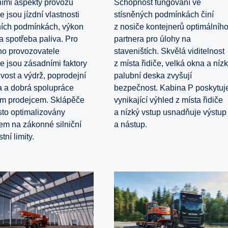
ími aspekty provozu
Schopnost fungování ve
 jsou jízdní vlastnosti
stísněných podmínkách činí
ních podmínkách, výkon
z nosiče kontejnerů optimálníh
a spotřeba paliva. Pro
partnera pro úlohy na
ho provozovatele
staveništích. Skvělá viditelnost
e jsou zásadními faktory
z místa řidiče, velká okna a níz
ivost a výdrž, poprodejní
palubní deska zvyšují
 a dobrá spolupráce
bezpečnost. Kabina P poskytuj
ím prodejcem. Sklápěče
vynikající výhled z místa řidiče
sto optimalizovány
a nízký vstup usnadňuje výstup
em na zákonné silniční
a nástup.
ní limity.