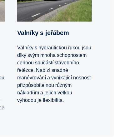
Valníky s jeřábem
Valníky s hydraulickou rukou jsou
díky svým mnoha schopnostem
cennou součástí stavebního
řetězce. Nabízí snadné
ou
manévrování a vynikající nosnost
přizpůsobitelnou různým
nákladům a jejich velkou
0
výhodou je flexibilita.
ace