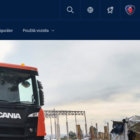
igurátor
Použitá vozidla