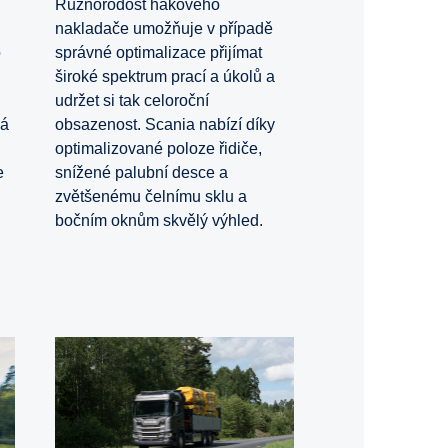
Různorodost hákového
nakladače umožňuje v případě
správné optimalizace přijímat
o
široké spektrum prací a úkolů a
udržet si tak celoroční
obsazenost. Scania nabízí díky
ká
optimalizované poloze řidiče,
snížené palubní desce a
e
zvětšenému čelnímu sklu a
bočním oknům skvělý výhled.