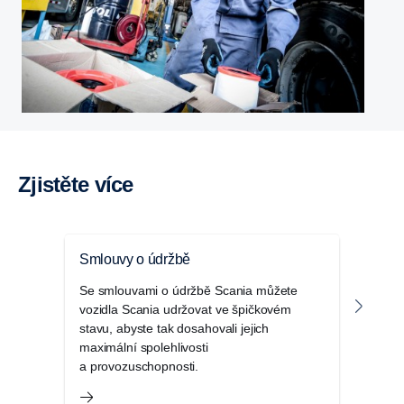
Zjistěte více
Smlouvy o údržbě
Smlo
Se smlouvami o údržbě Scania můžete
Smlou
vozidla Scania udržovat ve špičkovém
že n
stavu, abyste tak dosahovali jejich
nákl
maximální spolehlivosti
vozid
a provozuschopnosti.