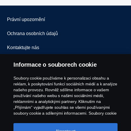
Právní upozornění
Ochrana osobních údajů
Kontaktujte nás
Všeobecné obchodní podmínky
Informace o souborech cookie
Oznámení porušení předpisů
Soubory cookie používáme k personalizaci obsahu a
reklam, k poskytování funkcí sociálních médií a k analýze
Zásady Cookies
našeho provozu. Rovněž sdílíme informace o vašem
používání našeho webu s našimi sociálními médii,
reklamními a analytickými partnery. Kliknutím na
Nastavení Cookie
„Přijímám“ vyjadřujete souhlas se všemi používanými
soubory cookie a sdílenými informacemi. Soubory cookie
můžete také spravovat kliknutím na „Nastavení souborů
cookie“ a výběrem kategorií, které chcete přijmout.
Podrobnější vysvětlení toho, jak používáme soubory