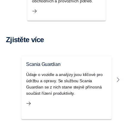
obchodních a provozních potřeb.
Zjistěte více
Scania Guardian
Smlo
Údaje o vozidle a analýzy jsou klíčové pro
Se s
údržbu a opravy. Se službou Scania
vozi
Guardian se z nich stane stejně přínosná
stavu
součást řízení produktivity.
maxim
a pr