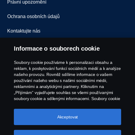
Právní upozornění
Ochrana osobních údajů
Kontaktujte nás
Všeobecné obchodní podmínky
Informace o souborech cookie
Oznámení porušení předpisů
Soubory cookie používáme k personalizaci obsahu a
reklam, k poskytování funkcí sociálních médií a k analýze
Zásady Cookies
našeho provozu. Rovněž sdílíme informace o vašem
používání našeho webu s našimi sociálními médii,
reklamními a analytickými partnery. Kliknutím na
Nastavení Cookie
„Přijímám“ vyjadřujete souhlas se všemi používanými
soubory cookie a sdílenými informacemi. Soubory cookie
můžete také spravovat kliknutím na „Nastavení souborů
cookie“ a výběrem kategorií, které chcete přijmout.
Podrobnější vysvětlení toho, jak používáme soubory
Akceptovat
cookie, naleznete v naší sekci věnované cookie, kterou
najdete kliknutím na odkaz pod tímto textem.
Další
informace o ochraně vašich údajů