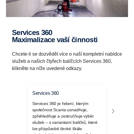
Services 360
Maximalizace vaší činnosti
Chcete-li se dozvědět více o naší kompletní nabídce
služeb a našich čtyřech balíčcích Services 360,
klikněte na níže uvedené odkazy.
Services 360
Service
Services 360 je řešení, kterým
Maximali
společnost Scania usnadňuje,
vozovéh
zpřehledňuje a zestručňuje výběr
360 Pro
služeb – s variantami balíčků, které
proaktiv
lze přizpůsobit široké škále
od exper