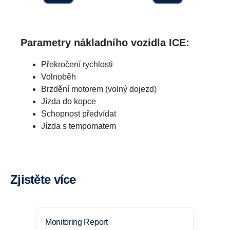
Parametry nákladního vozidla ICE:
Překročení rychlosti
Volnoběh
Brzdění motorem (volný dojezd)
Jízda do kopce
Schopnost předvídat
Jízda s tempomatem
Zjistěte více
Nová energie pro vaši jízdu
U elektrického provozu je maximalizace
Monitoring Report
Balí