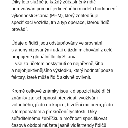
Díky této službě je každý zúčastněný řidič
porovnáván pomocí jedinečného modelu hodnocení
výkonnosti Scania (PEM), který zohledňuje
specifikaci vozidla, trh a typ operace, kterou řidič
provádí.
Údaje o řidiči jsou odstupňovány ve srovnání
s anonymizovanými údaji o jízdním chování z celé
propojené globální flotily Scania
– vše za účelem poskytnutí co nejpřesnějšího
a nejobjektivnějšího výsledku, který hodnotí pouze
faktory, které může řidič aktivně ovlivnit.
Kromě celkové známky jsou k dispozici také dílčí
známky za: schopnost předvídat, využívání
volnoběhu, jízdu do kopce, brzdění motorem, jízdu
s tempomatem a překročení rychlosti. Díky
seřaditelnému žebříčku a možnosti specifikovat
časová období můžete jasně vidět trendy řidičů