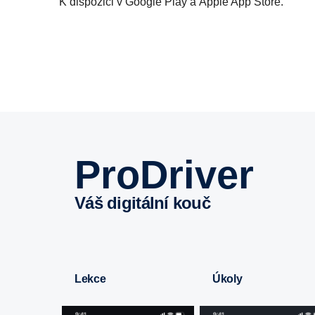
K dispozici v Google Play a Apple App Store.
ProDriver
Váš digitální kouč
Lekce
Úkoly