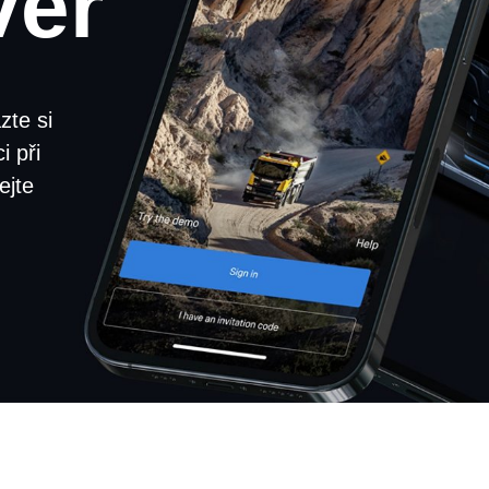
ver
zte si
i při
ejte