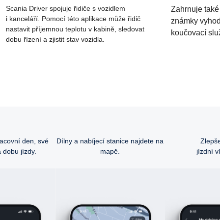
Scania Driver spojuje řidiče s vozidlem
Zahrnuje také 
i kanceláří. Pomocí této aplikace může řidič
známky vyhodn
nastavit příjemnou teplotu v kabině, sledovat
koučovací slu
dobu řízení a zjistit stav vozidla.
racovní den, své
Dílny a nabíjecí stanice najdete na
Zlepše
 dobu jízdy.
mapě.
jízdní v