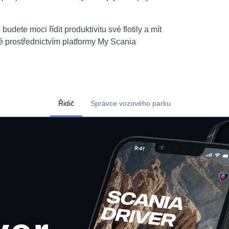
udete moci řídit produktivitu své flotily a mít
 prostřednictvím platformy My Scania
Řidič
Správce vozového parku