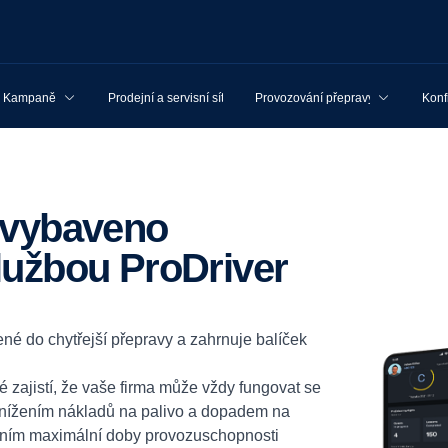
Kampaně
Prodejní a servisní síť
Provozování přepravy
Konf
lužbou ProDriver
né do chytřejší přepravy a zahrnuje balíček
é zajistí, že vaše firma může vždy fungovat se
 snížením nákladů na palivo a dopadem na
váním maximální doby provozuschopnosti