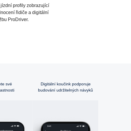
jízdní profily zobrazující
ocení řidiče a digitální
žbu ProDriver.
te své
Digitální koučink podporuje
lastnosti
budování udržitelných návyků