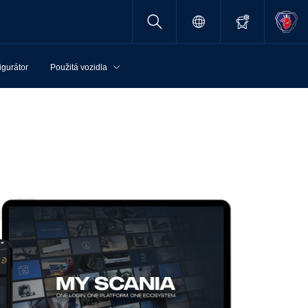
igurátor
Použitá vozidla