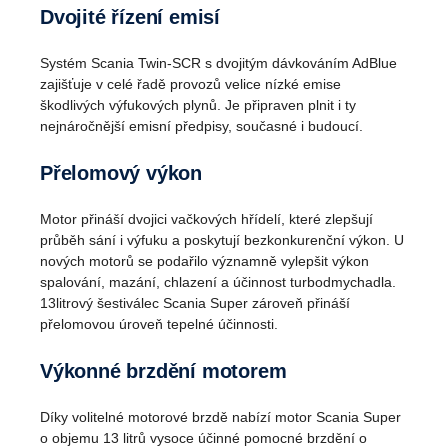
Dvojité řízení emisí
Systém Scania Twin-SCR s dvojitým dávkováním AdBlue
zajišťuje v celé řadě provozů velice nízké emise
škodlivých výfukových plynů. Je připraven plnit i ty
nejnáročnější emisní předpisy, současné i budoucí.
Přelomový výkon
Motor přináší dvojici vačkových hřídelí, které zlepšují
průběh sání i výfuku a poskytují bezkonkurenční výkon. U
nových motorů se podařilo významně vylepšit výkon
spalování, mazání, chlazení a účinnost turbodmychadla.
13litrový šestiválec Scania Super zároveň přináší
přelomovou úroveň tepelné účinnosti.
Výkonné brzdění motorem
Díky volitelné motorové brzdě nabízí motor Scania Super
o objemu 13 litrů vysoce účinné pomocné brzdění o