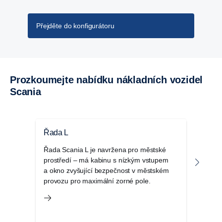
Přejděte do konfigurátoru
Prozkoumejte nabídku nákladních vozidel
Scania
Řada L
Řad
Řada Scania L je navržena pro městské
Scani
prostředí – má kabinu s nízkým vstupem
kabin
a okno zvyšující bezpečnost v městském
regio
provozu pro maximální zorné pole.
a da