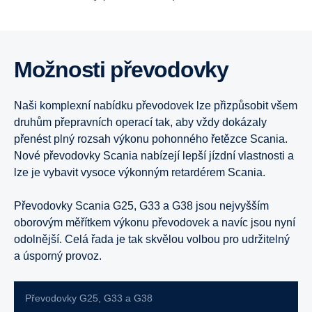
16 litrů
V případě zájmu o vozidla s motory splňujícími emisní
normu Euro 5, kontaktujte prosím
prodejce speciálních
vozidel.
Možnosti převodovky
Super 13 litrů
Naši komplexní nabídku převodovek lze přizpůsobit všem
druhům přepravních operací tak, aby vždy dokázaly
přenést plný rozsah výkonu pohonného řetězce Scania.
Nové převodovky Scania nabízejí lepší jízdní vlastnosti a
lze je vybavit vysoce výkonným retardérem Scania.
Převodovky Scania G25, G33 a G38 jsou nejvyšším
oborovým měřítkem výkonu převodovek a navíc jsou nyní
odolnější. Celá řada je tak skvělou volbou pro udržitelný
a úsporný provoz.
Převodovky G25, G33 a G38