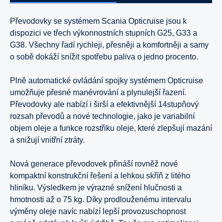
Převodovky se systémem Scania Opticruise jsou k
dispozici ve třech výkonnostních stupních G25, G33 a
G38. Všechny řadí rychleji, přesněji a komfortněji a samy
o sobě dokáží snížit spotřebu paliva o jedno procento.
Plně automatické ovládání spojky systémem Opticruise
umožňuje přesné manévrování a plynulejší řazení.
Převodovky ale nabízí i širší a efektivnější 14stupňový
rozsah převodů a nové technologie, jako je variabilní
objem oleje a funkce rozstřiku oleje, které zlepšují mazání
a snižují vnitřní ztráty.
Nová generace převodovek přináší rovněž nové
kompaktní konstrukční řešení a lehkou skříň z litého
hliníku. Výsledkem je výrazné snížení hlučnosti a
hmotnosti až o 75 kg. Díky prodlouženému intervalu
výměny oleje navíc nabízí lepší provozuschopnost