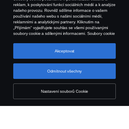
reklam, k poskytování funkcí sociálních médií a k analýze
Ochrana osobních údajů
našeho provozu. Rovněž sdílíme informace o vašem
používání našeho webu s našimi sociálními médii,
Kontaktujte nás
reklamními a analytickými partnery. Kliknutím na
„Přijímám“ vyjadřujete souhlas se všemi používanými
Všeobecné obchodní podmínky
soubory cookie a sdílenými informacemi. Soubory cookie
můžete také spravovat kliknutím na „Nastavení souborů
cookie“ a výběrem kategorií, které chcete přijmout.
Oznámení porušení předpisů
Podrobnější vysvětlení toho, jak používáme soubory
Akceptovat
cookie, naleznete v naší sekci věnované cookie, kterou
Zásady Cookies
najdete kliknutím na odkaz pod tímto textem.
Další
informace o ochraně vašich údajů
Odmítnout všechny
Nastavení Cookie
Nastavení souborů Cookie
© Copyright Scania 2026. Všechna práva
vyhrazena. Scania Czech Republic s.r.o., Sobínská