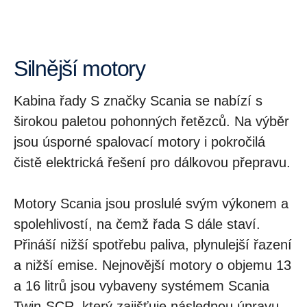
Silnější motory
Kabina řady S značky Scania se nabízí s
širokou paletou pohonných řetězců. Na výběr
jsou úsporné spalovací motory i pokročilá
čistě elektrická řešení pro dálkovou přepravu.
Motory Scania jsou proslulé svým výkonem a
spolehlivostí, na čemž řada S dále staví.
Přináší nižší spotřebu paliva, plynulejší řazení
a nižší emise. Nejnovější motory o objemu 13
a 16 litrů jsou vybaveny systémem Scania
Twin-SCR, který zajišťuje následnou úpravu