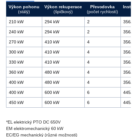
Výkon pohonu
Výkon rekuperace
Převodovka
Instal
(stálý)
(špičkový)
(počet rychlostí)
210 kW
294 kW
2
356/44
240 kW
294 kW
2
356/44
270 kW
410 kW
4
356/44
300 kW
410 kW
4
356/44
330 kW
410 kW
4
356/44
360 kW
480 kW
4
356/44
400 kW
480 kW
4
356/44
400 kW
600 kW
6
445/53
450 kW
600 kW
6
445/53
*EL elektrický PTO DC 650V
EM elektromechanický 60 kW
EC/EG mechanický (různé možnosti)