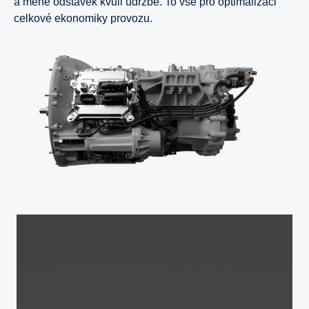
a méně odstávek kvůli údržbě. To vše pro optimalizaci
celkové ekonomiky provozu.