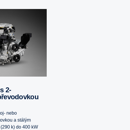
převodovkou
voj- nebo
dovkou a stálým
(290 k) do 400 kW