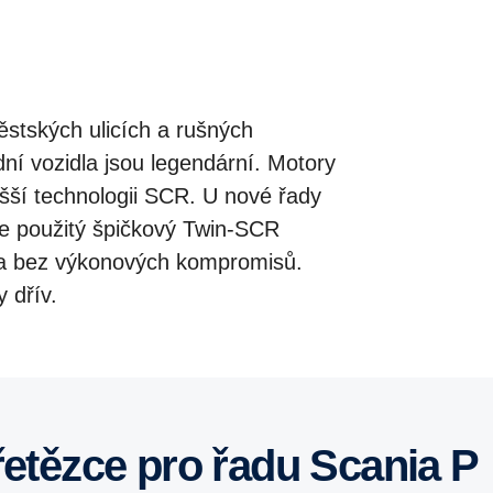
stských ulicích a rušných
ní vozidla jsou legendární. Motory
ušší technologii SCR. U nové řady
je použitý špičkový Twin-SCR
iva bez výkonových kompromisů.
y dřív.
řetězce pro řadu Scania P