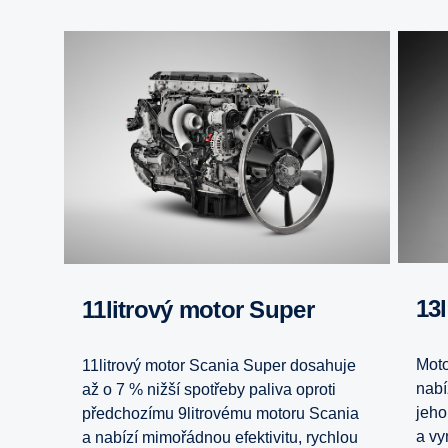
1
11litrový motor Super
Moto
11litrový motor Scania Super dosahuje
nabí
až o 7 % nižší spotřeby paliva oproti
jeho
předchozímu 9litrovému motoru Scania
a vy
a nabízí mimořádnou efektivitu, rychlou