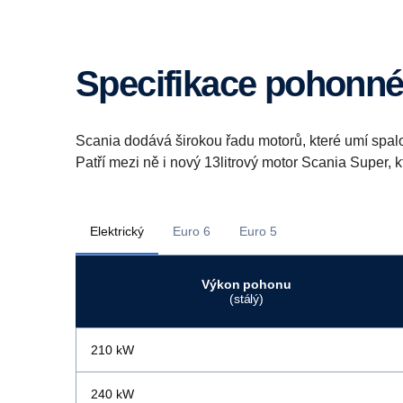
Specifikace pohonn
Scania dodává širokou řadu motorů, které umí spalovat
Patří mezi ně i nový 13litrový motor Scania Super, k
Elektrický
Euro 6
Euro 5
Výkon pohonu
(stálý)
210 kW
240 kW