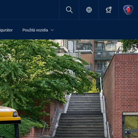
igurátor
Použitá vozidla