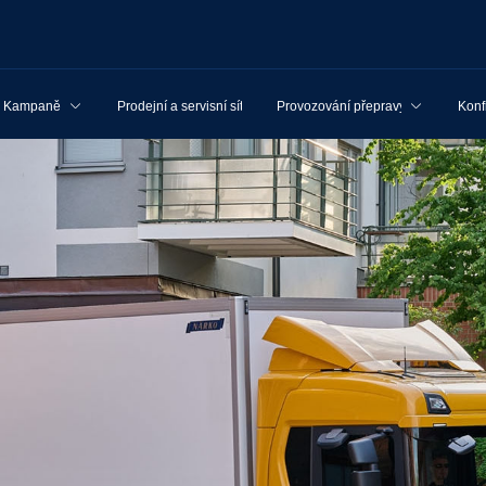
Kampaně
Prodejní a servisní síť
Provozování přepravy
Konf