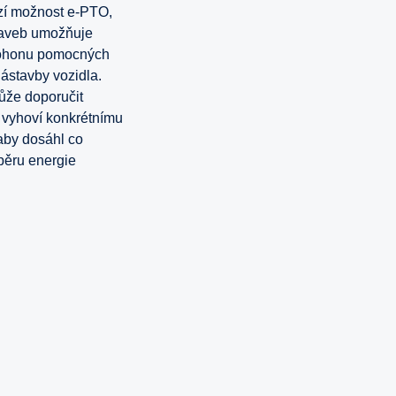
ízí možnost e-PTO,
taveb umožňuje
 pohonu pomocných
nástavby vozidla.
ůže doporučit
e vyhoví konkrétnímu
aby dosáhl co
běru energie