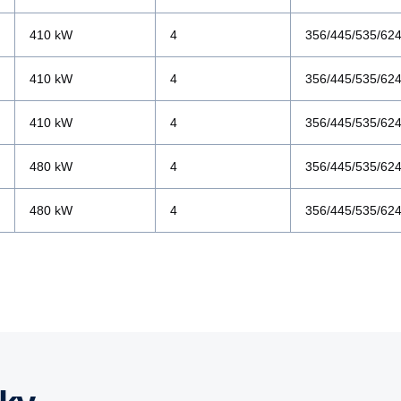
410 kW
4
356/445/535/62
410 kW
4
356/445/535/62
410 kW
4
356/445/535/62
480 kW
4
356/445/535/62
480 kW
4
356/445/535/62
sní normu Euro 5, kontaktujte prosím
prodejce speciálních vozide