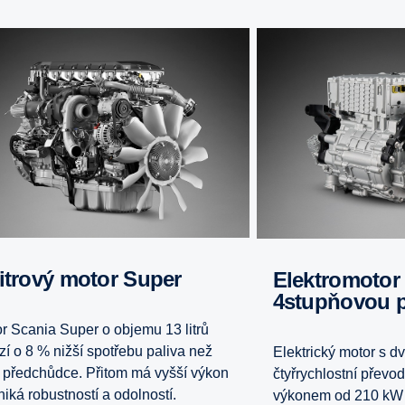
3litrový motor Super
Elektromotor s 2-
4stupňovou 
r Scania Super o objemu 13 litrů
zí o 8 % nižší spotřebu paliva než
Elektrický motor s d
 předchůdce. Přitom má vyšší výkon
čtyřrychlostní převo
niká robustností a odolností.
výkonem od 210 kW 