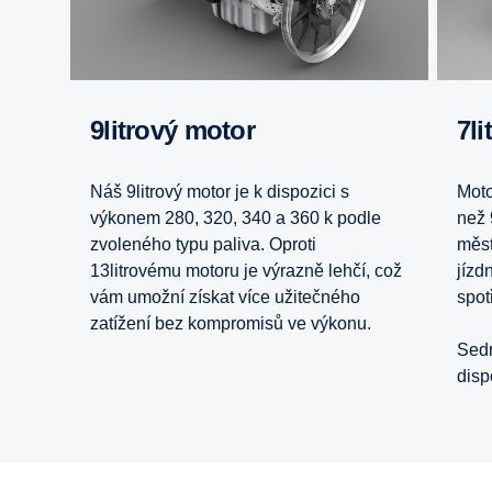
9litrový motor
7l
Náš 9litrový motor je k dispozici s
Moto
výkonem 280, 320, 340 a 360 k podle
než 
zvoleného typu paliva. Oproti
měst
13litrovému motoru je výrazně lehčí, což
jízd
vám umožní získat více užitečného
spot
zatížení bez kompromisů ve výkonu.
Sedm
disp