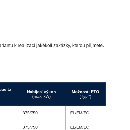
riantu k realizaci jakékoli zakázky, kterou přijmete.
pacita
Nabíjecí výkon
Možnosti PTO
(max. kW)
(Typ *)
4
375/750
EL/EM/EC
4
375/750
EL/EM/EC