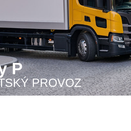
dy P
STSKÝ PROVOZ