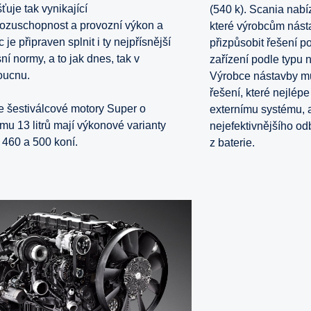
šťuje tak vynikající
(540 k). Scania nab
ozuschopnost a provozní výkon a
které výrobcům nás
c je připraven splnit i ty nejpřísnější
přizpůsobit řešení
ní normy, a to jak dnes, tak v
zařízení podle typu 
oucnu.
Výrobce nástavby m
řešení, které nejlép
 šestiválcové motory Super o
externímu systému, 
mu 13 litrů mají výkonové varianty
nejefektivnějšího od
 460 a 500 koní.
z baterie.