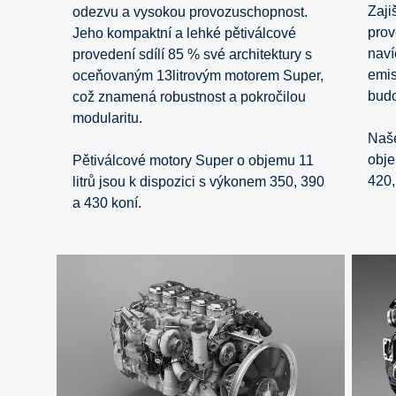
Zaji
odezvu a vysokou provozuschopnost.
prov
Jeho kompaktní a lehké pětiválcové
naví
provedení sdílí 85 % své architektury s
emis
oceňovaným 13litrovým motorem Super,
bud
což znamená robustnost a pokročilou
modularitu.
Naše
obje
Pětiválcové motory Super o objemu 11
420,
litrů jsou k dispozici s výkonem 350, 390
a 430 koní.