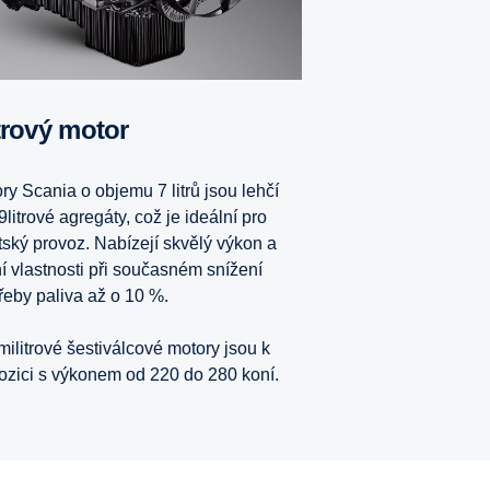
itrový motor
ry Scania o objemu 7 litrů jsou lehčí
9litrové agregáty, což je ideální pro
ský provoz. Nabízejí skvělý výkon a
ní vlastnosti při současném snížení
řeby paliva až o 10 %.
ilitrové šestiválcové motory jsou k
ozici s výkonem od 220 do 280 koní.