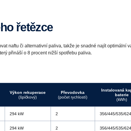
ého řetězce
 naftu či alternativní paliva, takže je snadné najít optimální va
terý přináší o 8 procent nižší spotřebu paliva.
Instalovaná ka
Výkon rekuperace
Převodovka
baterie
(špičkový)
(počet rychlostí)
(kWh)
294 kW
2
356/445/535/62
294 kW
2
356/445/535/62