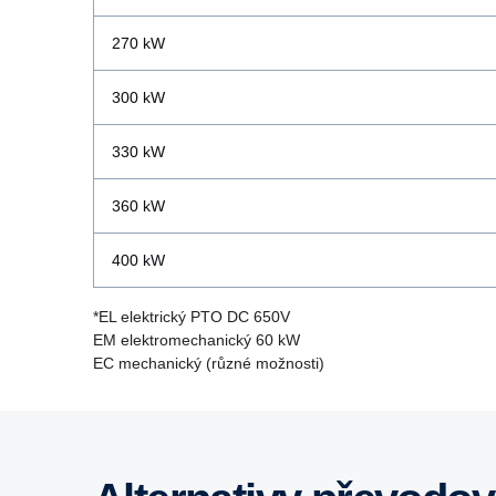
270 kW
300 kW
330 kW
360 kW
400 kW
*EL elektrický PTO DC 650V
EM elektromechanický 60 kW
EC mechanický (různé možnosti)
Super 13 litrů
V případě zájmu o vozidla s motory splňujícími emi
Super 11 litrů