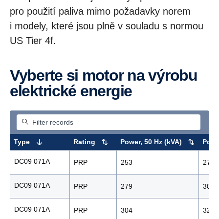
pro použití paliva mimo požadavky norem
i modely, které jsou plně v souladu s normou
US Tier 4f.
Vyberte si motor na výrobu
elektrické energie
Type
Rating
Power, 50 Hz (kVA)
Powe
DC09 071A
PRP
253
278
DC09 071A
PRP
279
306
DC09 071A
PRP
304
328