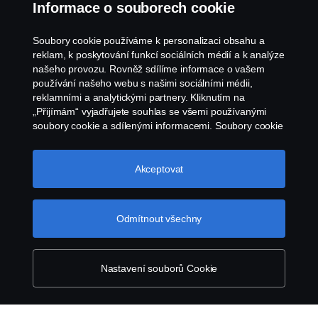
Všeobecné obchodní podmínky
Informace o souborech cookie
Oznámení porušení předpisů
Soubory cookie používáme k personalizaci obsahu a
reklam, k poskytování funkcí sociálních médií a k analýze
Zásady Cookies
našeho provozu. Rovněž sdílíme informace o vašem
používání našeho webu s našimi sociálními médii,
reklamními a analytickými partnery. Kliknutím na
Nastavení Cookie
„Přijímám“ vyjadřujete souhlas se všemi používanými
soubory cookie a sdílenými informacemi. Soubory cookie
můžete také spravovat kliknutím na „Nastavení souborů
cookie“ a výběrem kategorií, které chcete přijmout.
Podrobnější vysvětlení toho, jak používáme soubory
Akceptovat
cookie, naleznete v naší sekci věnované cookie, kterou
najdete kliknutím na odkaz pod tímto textem.
Další
informace o ochraně vašich údajů
Odmítnout všechny
© Copyright Scania 2026. Všechna práva
vyhrazena. Scania Czech Republic s.r.o., Sobínská
186, 252 19 Chrášťany, Česká republika.
Nastavení souborů Cookie