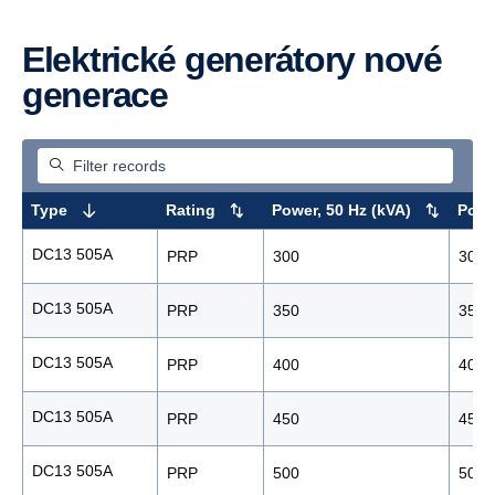
Elektrické generátory nové
generace
Type
Rating
Power, 50 Hz (kVA)
Powe
DC13 505A
PRP
300
300
DC13 505A
PRP
350
350
DC13 505A
PRP
400
400
DC13 505A
PRP
450
450
DC13 505A
PRP
500
500