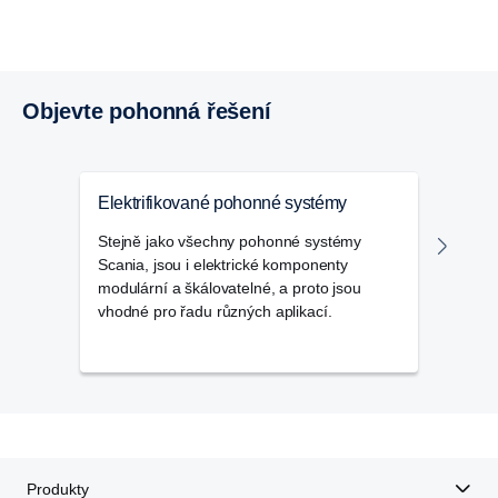
Objevte pohonná řešení
Elektrifikované pohonné systémy
Lodn
Stejně jako všechny pohonné systémy
Naši
Scania, jsou i elektrické komponenty
z růz
modulární a škálovatelné, a proto jsou
pohán
vhodné pro řadu různých aplikací.
i jin
Produkty