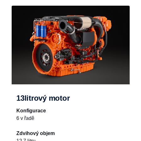
13litrový motor
Konfigurace
6 v řadě
Zdvihový objem
12,7 litru