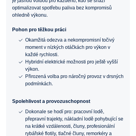
je jasnou volbou pro každého, kdo se snaží
optimalizovat spotřebu paliva bez kompromisů
ohledně výkonu.
Pohon pro těžkou práci
Okamžitá odezva a nekompromisní točivý
moment v nízkých otáčkách pro výkon v
každé rychlosti.
Hybridní elektrické možnosti pro ještě vyšší
výkon.
Přirozená volba pro náročný provoz v drsných
podmínkách.
Spolehlivost a provozuschopnost
Dokonale se hodí pro: pracovní lodě,
přepravní trajekty, nákladní lodě pohybující se
na krátké vzdálenosti, čluny, profesionální
rybářské flotily, tlačné čluny, remorkéry a