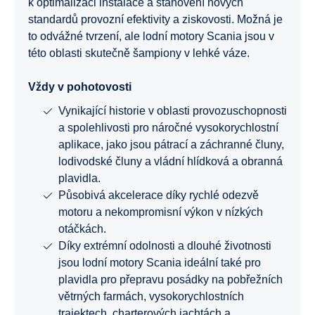
k optimalizaci instalace a stanovení nových
standardů provozní efektivity a ziskovosti. Možná je
to odvážné tvrzení, ale lodní motory Scania jsou v
této oblasti skutečně šampiony v lehké váze.
Vždy v pohotovosti
Vynikající historie v oblasti provozuschopnosti
a spolehlivosti pro náročné vysokorychlostní
aplikace, jako jsou pátrací a záchranné čluny,
lodivodské čluny a vládní hlídková a obranná
plavidla.
Působivá akcelerace díky rychlé odezvě
motoru a nekompromisní výkon v nízkých
otáčkách.
Díky extrémní odolnosti a dlouhé životnosti
jsou lodní motory Scania ideální také pro
plavidla pro přepravu posádky na pobřežních
větrných farmách, vysokorychlostních
trajektech, charterových jachtách a