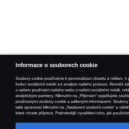
Informace o souborech cookie
Soubory cookie používáme k personalizaci obsahu a reklam, k 
funkcí sociálních médií a k analýze našeho provozu. Rovněž sd
o vašem používání našeho webu s našimi sociálními médii, rek
analytickými partnery. Kliknutím na „Přijímám“ vyjadřujete souh
používanými soubory cookie a sdílenými informacemi. Soubory
také spravovat kliknutím na „Nastavení souborů cookie“ a výběr
které chcete přijmout. Podrobnější vysvětlení toho, jak použív
cookie, naleznete v naší sekci věnované cookie, kterou najdete 
odkaz pod tímto textem.
Další informace o ochraně vašich úda