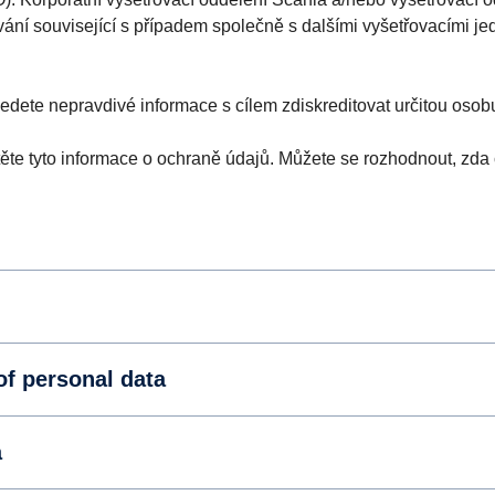
vání související s případem společně s dalšími vyšetřovacími je
edete nepravdivé informace s cílem zdiskreditovat určitou osob
čtěte tyto informace o ochraně údajů. Můžete se rozhodnout, zd
of personal data
a