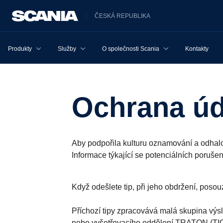
ČESKÁ REPUBLIKA
Produkty
Služby
O společnosti Scania
Kontakty
Ochrana ú
Aby podpořila kulturu oznamování a odhal
Informace týkající se potenciálních poruše
Když odešlete tip, při jeho obdržení, poso
Příchozí tipy zpracovává malá skupina vý
nebo vyšetřovacího oddělení TRATON (TIO)