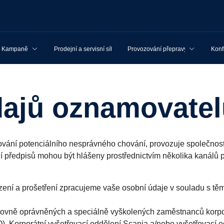
Kampaně
Prodejní a servisní síť
Provozování přepravy
Konf
dajů oznamovate
ování potenciálního nesprávného chování, provozuje společnos
ní předpisů mohou být hlášeny prostřednictvím několika kanálů p
uzení a prošetření zpracujeme vaše osobní údaje v souladu s tě
slovně oprávněných a speciálně vyškolených zaměstnanců korpo
. Korporátní vyšetřovací oddělení Scania a/nebo vyšetřovací o