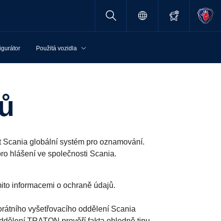
igurátor
Použitá vozidla
lů
t Scania globální systém pro oznamování.
ro hlášení ve společnosti Scania.
mito informacemi o ochraně údajů.
rátního vyšetřovacího oddělení Scania
ddělení TRATON prověří fakta ohledně tipu