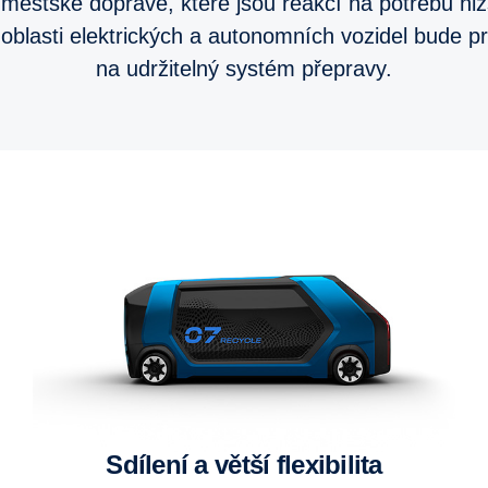
ěstské dopravě, které jsou reakcí na potřebu niž
v oblasti elektrických a autonomních vozidel bude 
na udržitelný systém přepravy.
Sdílení a větší flexibilita