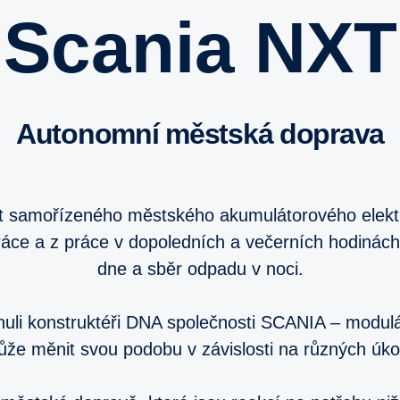
Scania NXT
Autonomní městská doprava
t samořízeného městského akumulátorového elektrom
áce a z práce v dopoledních a večerních hodinác
dne a sběr odpadu v noci.
li konstruktéři DNA společnosti SCANIA – modulár
ůže měnit svou podobu v závislosti na různých úk