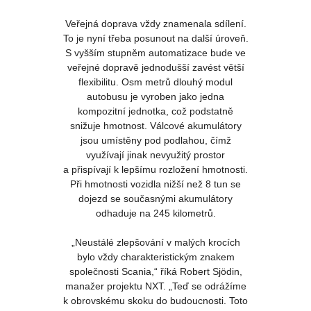
Veřejná doprava vždy znamenala sdílení.
To je nyní třeba posunout na další úroveň.
S vyšším stupněm automatizace bude ve
veřejné dopravě jednodušší zavést větší
flexibilitu. Osm metrů dlouhý modul
autobusu je vyroben jako jedna
kompozitní jednotka, což podstatně
snižuje hmotnost. Válcové akumulátory
jsou umístěny pod podlahou, čímž
využívají jinak nevyužitý prostor
a přispívají k lepšímu rozložení hmotnosti.
Při hmotnosti vozidla nižší než 8 tun se
dojezd se současnými akumulátory
odhaduje na 245 kilometrů.
„Neustálé zlepšování v malých krocích
bylo vždy charakteristickým znakem
společnosti Scania,“ říká Robert Sjödin,
manažer projektu NXT. „Teď se odrážíme
k obrovskému skoku do budoucnosti. Toto