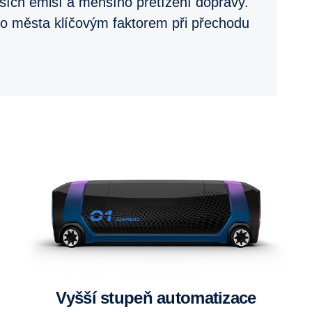
ších emisí a menšího přetížení dopravy.
pro města klíčovým faktorem při přechodu
Vyšší stupeň automatizace