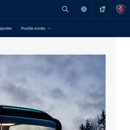
igurátor
Použitá vozidla