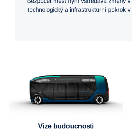
Bezpočet měst nyní vstřebává změny v m
Technologický a infrastrukturní pokrok 
Vize budoucnosti