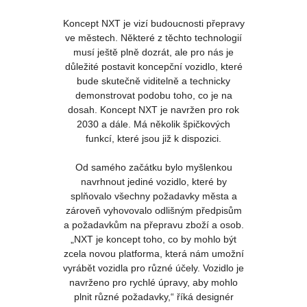
Koncept NXT je vizí budoucnosti přepravy
ve městech. Některé z těchto technologií
musí ještě plně dozrát, ale pro nás je
důležité postavit koncepční vozidlo, které
bude skutečně viditelně a technicky
demonstrovat podobu toho, co je na
dosah. Koncept NXT je navržen pro rok
2030 a dále. Má několik špičkových
funkcí, které jsou již k dispozici.
Od samého začátku bylo myšlenkou
navrhnout jediné vozidlo, které by
splňovalo všechny požadavky města a
zároveň vyhovovalo odlišným předpisům
a požadavkům na přepravu zboží a osob.
„NXT je koncept toho, co by mohlo být
zcela novou platforma, která nám umožní
vyrábět vozidla pro různé účely. Vozidlo je
navrženo pro rychlé úpravy, aby mohlo
plnit různé požadavky,“ říká designér