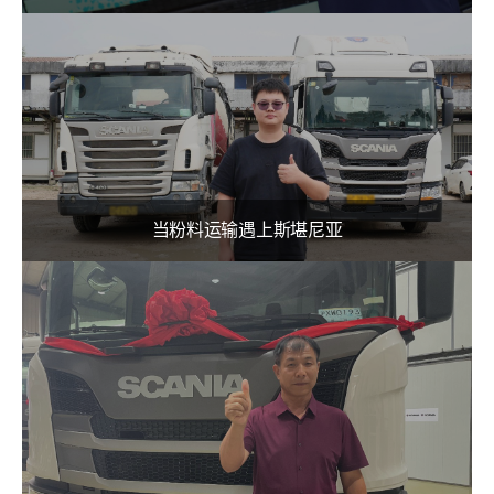
当粉料运输遇上斯堪尼亚