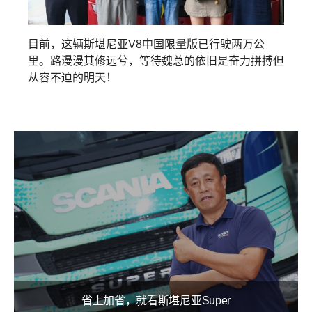
目前，这辆斯堪尼亚V8中国限量版已行驶两万公
里。路漫漫其修远兮，等待魏总的依旧是奋力拼搏但
从容不迫的明天！
省上加省，就看斯堪尼亚Super