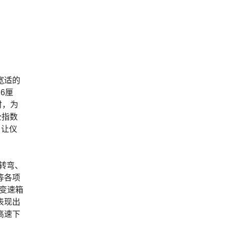
宽适的
6厘
时，为
全指数
，让仪
、转弯、
等各项
；变速箱
表现出
高速下