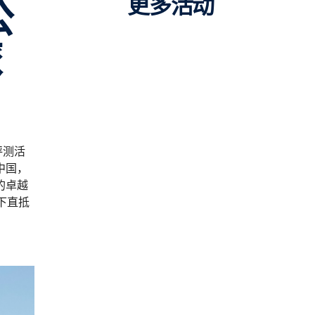
更多活动
旅
评测活
入中国，
的卓越
下直抵