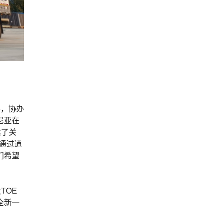
主办，协办
尼亚在
达了关
通过道
们希望
TOE
全新一