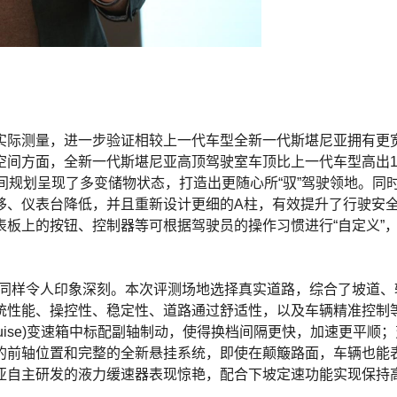
实际测量，进一步验证相较上一代车型全新一代斯堪尼亚拥有更
空间方面，全新一代斯堪尼亚高顶驾驶室车顶比上一代车型高出1
间规划呈现了多变储物状态，打造出更随心所“驭”驾驶领地。同
移、仪表台降低，并且重新设计更细的A柱，有效提升了行驶安
板上的按钮、控制器等可根据驾驶员的操作习惯进行“自定义”
表现同样令人印象深刻。本次评测场地选择真实道路，综合了坡道
统性能、操控性、稳定性、道路通过舒适性，以及车辆精准控制
cruise)变速箱中标配副轴制动，使得换档间隔更快，加速更平顺
的前轴位置和完整的全新悬挂系统，即使在颠簸路面，车辆也能
亚自主研发的液力缓速器表现惊艳，配合下坡定速功能实现保持