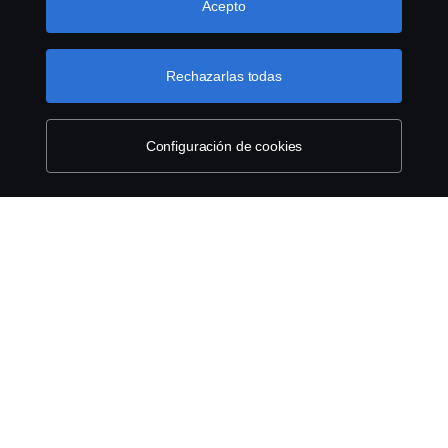
seleccionando las categorías que desea aceptar. Para
Acepto
Aviso Legal
obtener una explicación más detallada de cómo
utilizamos las cookies, visite nuestra sección de cookies,
Declaración de Privacidad
que puede encontrar haciendo clic en el enlace debajo
Rechazarlas todas
de este texto.
Más información sobre su privacidad
Contáctenos
Configuración de cookies
Sistema de denuncias
Política de Cookies
Cookie settings
© Copyright Scania 2026 All rights reserved. Scania
CV AB (publ), SE-151 87 Södertälje, Sweden, Tel: