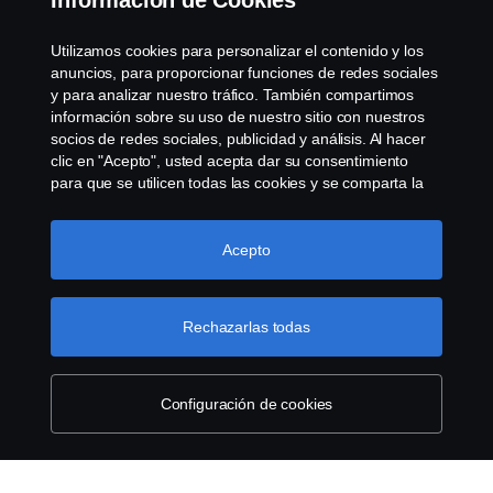
Información de Cookies
Utilizamos cookies para personalizar el contenido y los
anuncios, para proporcionar funciones de redes sociales
y para analizar nuestro tráfico. También compartimos
Ir al configurador
información sobre su uso de nuestro sitio con nuestros
socios de redes sociales, publicidad y análisis. Al hacer
clic en "Acepto", usted acepta dar su consentimiento
para que se utilicen todas las cookies y se comparta la
información. También puede administrar sus cookies
Busque el concesionario más cercano
haciendo clic en "Configuración de cookies" y
seleccionando las categorías que desea aceptar. Para
Acepto
obtener una explicación más detallada de cómo
Comuníquese con nuestros concesionarios
utilizamos las cookies, visite nuestra sección de cookies,
autorizados para cualquier consulta sobre nuestros
que puede encontrar haciendo clic en el enlace debajo
Rechazarlas todas
productos, servicios o actividades en su área.
de este texto.
Más información sobre su privacidad
Póngase en contacto hoy para obtener asistencia y
soporte de expertos.
Configuración de cookies