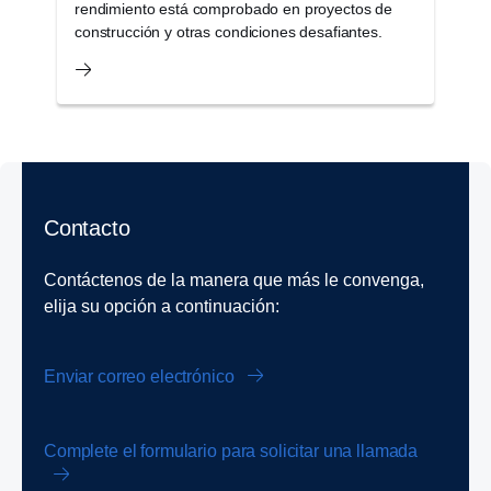
rendimiento está comprobado en proyectos de
a
construcción y otras condiciones desafiantes.
c
Contacto
Contáctenos de la manera que más le convenga,
elija su opción a continuación:
Enviar correo electrónico
Complete el formulario para solicitar una llamada