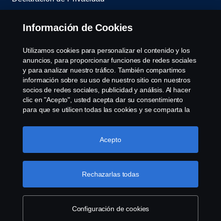
Contáctenos
Información de Cookies
Sistema de denuncias
Utilizamos cookies para personalizar el contenido y los
anuncios, para proporcionar funciones de redes sociales
Política de Cookies
y para analizar nuestro tráfico. También compartimos
información sobre su uso de nuestro sitio con nuestros
socios de redes sociales, publicidad y análisis. Al hacer
Cookie settings
clic en "Acepto", usted acepta dar su consentimiento
para que se utilicen todas las cookies y se comparta la
información. También puede administrar sus cookies
haciendo clic en "Configuración de cookies" y
seleccionando las categorías que desea aceptar. Para
Acepto
obtener una explicación más detallada de cómo
utilizamos las cookies, visite nuestra sección de cookies,
que puede encontrar haciendo clic en el enlace debajo
Rechazarlas todas
© Copyright Scania 2026 All rights reserved. Scania
de este texto.
Más información sobre su privacidad
CV AB (publ), SE-151 87 Södertälje, Sweden, Tel:
+46-8-55 38 10 00, Fax: +46-8-55 38 10 37.
Configuración de cookies