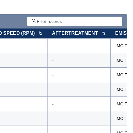
 SPEED (RPM)
AFTERTREATMENT
EMISS
-
IMO Tier 
-
IMO Tier 
-
IMO Tier 
-
IMO Tier 
-
IMO Tier 
-
IMO Tier 