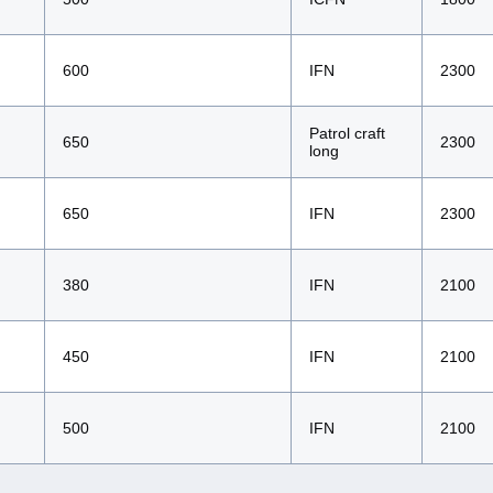
600
IFN
2300
Patrol craft
650
2300
long
650
IFN
2300
380
IFN
2100
450
IFN
2100
500
IFN
2100