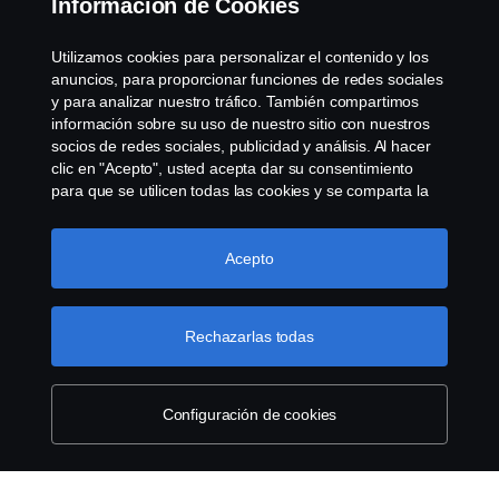
Información de Cookies
Sistema de denuncias
Utilizamos cookies para personalizar el contenido y los
anuncios, para proporcionar funciones de redes sociales
Política de Cookies
y para analizar nuestro tráfico. También compartimos
información sobre su uso de nuestro sitio con nuestros
socios de redes sociales, publicidad y análisis. Al hacer
Cookie settings
clic en "Acepto", usted acepta dar su consentimiento
para que se utilicen todas las cookies y se comparta la
información. También puede administrar sus cookies
haciendo clic en "Configuración de cookies" y
seleccionando las categorías que desea aceptar. Para
Acepto
obtener una explicación más detallada de cómo
utilizamos las cookies, visite nuestra sección de cookies,
que puede encontrar haciendo clic en el enlace debajo
Rechazarlas todas
© Copyright Scania 2026 All rights reserved. Scania
de este texto.
Más información sobre su privacidad
CV AB (publ), SE-151 87 Södertälje, Sweden, Tel:
+46-8-55 38 10 00, Fax: +46-8-55 38 10 37.
Configuración de cookies