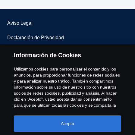
Aviso Legal
Declaración de Privacidad
Contáctenos
Información de Cookies
Sistema de denuncias
Utilizamos cookies para personalizar el contenido y los
anuncios, para proporcionar funciones de redes sociales
Política de Cookies
y para analizar nuestro tráfico. También compartimos
información sobre su uso de nuestro sitio con nuestros
socios de redes sociales, publicidad y análisis. Al hacer
Cookie settings
clic en "Acepto", usted acepta dar su consentimiento
para que se utilicen todas las cookies y se comparta la
información. También puede administrar sus cookies
haciendo clic en "Configuración de cookies" y
seleccionando las categorías que desea aceptar. Para
Acepto
obtener una explicación más detallada de cómo