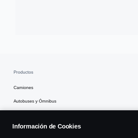
Productos
Camiones
Autobuses y Ómnibus
Soluciones de Generación de Energía
Información de Cookies
Atributos