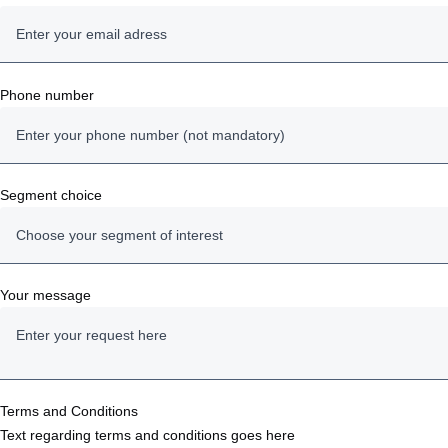
Phone number
Segment choice
Choose your segment of interest
Trucks
Your message
Buses and coaches
Power solutions
Terms and Conditions
Text regarding terms and conditions goes here
Service