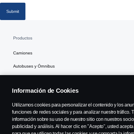
Submit
Productos
Camiones
Autobuses y Ómnibus
Soluciones de Generación de Energía
Información de Cookies
Atributos
Utilizamos cookies para personalizar el contenido y los anu
funciones de redes sociales y para analizar nuestro tráfico
información sobre su uso de nuestro sitio con nuestros socio
Scania in Your Region:
Chile
publicidad y análisis. Al hacer clic en "Acepto", usted acept
para que se utilicen todas las cookies y se comparta la inf