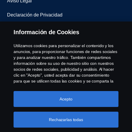
Aviso Legal
Declaración de Privacidad
Contáctenos
Información de Cookies
Sistema de denuncias
Utilizamos cookies para personalizar el contenido y los
anuncios, para proporcionar funciones de redes sociales
Política de Cookies
y para analizar nuestro tráfico. También compartimos
información sobre su uso de nuestro sitio con nuestros
socios de redes sociales, publicidad y análisis. Al hacer
Cookie settings
clic en "Acepto", usted acepta dar su consentimiento
para que se utilicen todas las cookies y se comparta la
información. También puede administrar sus cookies
haciendo clic en "Configuración de cookies" y
seleccionando las categorías que desea aceptar. Para
Acepto
obtener una explicación más detallada de cómo
utilizamos las cookies, visite nuestra sección de cookies,
que puede encontrar haciendo clic en el enlace debajo
Rechazarlas todas
© Copyright Scania 2026 All rights reserved. Scania
de este texto.
Más información sobre su privacidad
CV AB (publ), SE-151 87 Södertälje, Sweden, Tel: