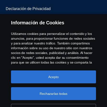
Declaración de Privacidad
Contáctenos
Información de Cookies
Sistema de denuncias
Utilizamos cookies para personalizar el contenido y los
anuncios, para proporcionar funciones de redes sociales
Política de Cookies
y para analizar nuestro tráfico. También compartimos
información sobre su uso de nuestro sitio con nuestros
socios de redes sociales, publicidad y análisis. Al hacer
Cookie settings
clic en "Acepto", usted acepta dar su consentimiento
para que se utilicen todas las cookies y se comparta la
información. También puede administrar sus cookies
haciendo clic en "Configuración de cookies" y
seleccionando las categorías que desea aceptar. Para
Acepto
obtener una explicación más detallada de cómo
utilizamos las cookies, visite nuestra sección de cookies,
que puede encontrar haciendo clic en el enlace debajo
Rechazarlas todas
© Copyright Scania 2026 All rights reserved. Scania
de este texto.
Más información sobre su privacidad
CV AB (publ), SE-151 87 Södertälje, Sweden, Tel:
+46-8-55 38 10 00, Fax: +46-8-55 38 10 37.