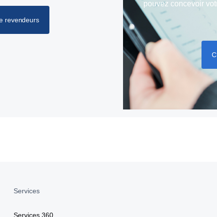
pouvez concevoir vot
de revendeurs
C
Services
Services 360