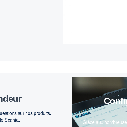
n­deur
Conf
uestions sur nos produits,
de Scania.
Grâce aux nombreuses 