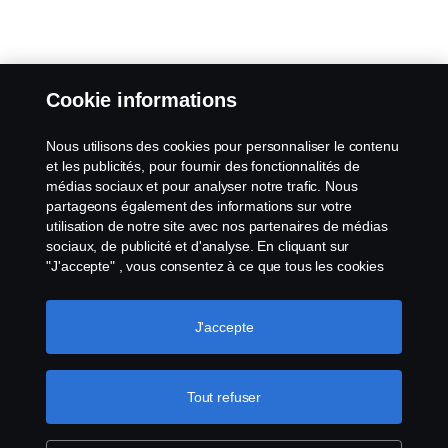
Cookie informations
Nous utilisons des cookies pour personnaliser le contenu
et les publicités, pour fournir des fonctionnalités de
médias sociaux et pour analyser notre trafic. Nous
partageons également des informations sur votre
utilisation de notre site avec nos partenaires de médias
sociaux, de publicité et d'analyse. En cliquant sur
"J'accepte" , vous consentez à ce que tous les cookies
soient utilisés et que les informations soient partagées.
Vous pouvez également gérer vos cookies en cliquant
sur "Paramètres des cookies" et en sélectionnant les
J'accepte
catégories que vous souhaitez accepter. Pour une
explication plus détaillée de la manière dont nous
utilisons les cookies, veuillez consulter notre section sur
Tout refuser
les cookies, que vous trouverez en cliquant sur le lien
situé sous ce texte.
Pour en savoir plus sur la
protection de votre vie privée